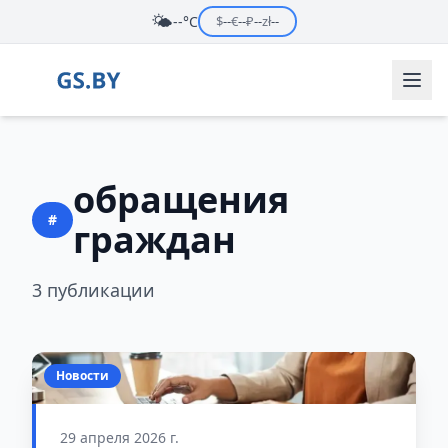
🌤️
--°C
$
--
€
--
₽
--
zł
--
обращения
#
граждан
3 публикации
Новости
29 апреля 2026 г.