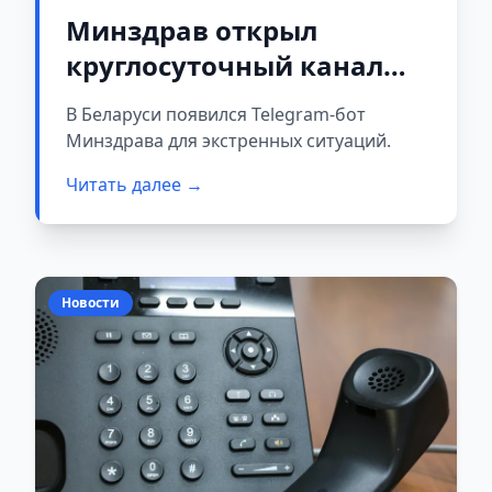
Минздрав открыл
круглосуточный канал
для экстренных
В Беларуси появился Telegram-бот
обращений
Минздрава для экстренных ситуаций.
Читать далее →
Новости