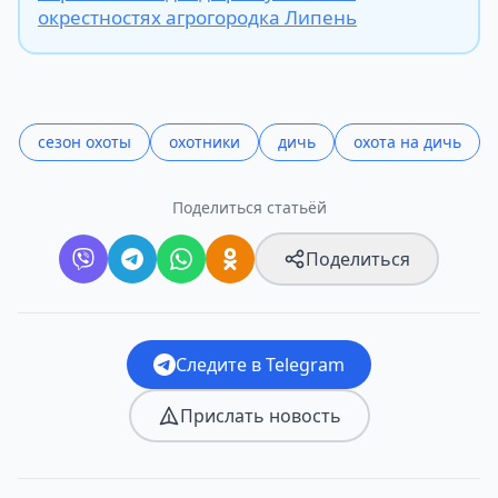
окрестностях агрогородка Липень
сезон охоты
охотники
дичь
охота на дичь
Поделиться статьёй
Поделиться
Следите в Telegram
Прислать новость