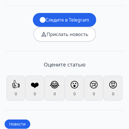
Следите в Telegram
Прислать новость
Оцените статью
👍
❤️
😂
😮
😢
😡
0
0
0
0
0
0
Новости