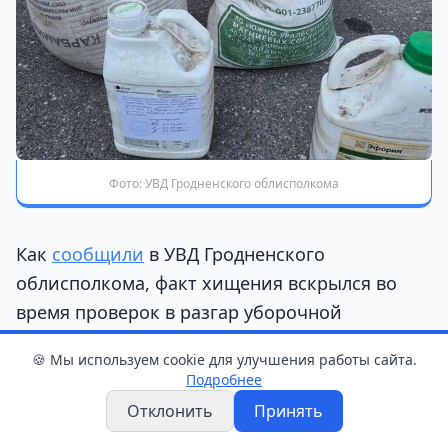
Фото: УВД Гродненского облисполкома
Как
сообщили
в УВД Гродненского
облисполкома, факт хищения вскрылся во
время проверок в разгар уборочной
кампании. Сотрудники милиции установили,
🍪 Мы используем cookie для улучшения работы сайта.
что тракторист-машинист, задействованный
Подробнее
на опрыскивании полей, систематически
Отклонить
Принять
использовал казенные ресурсы в личных