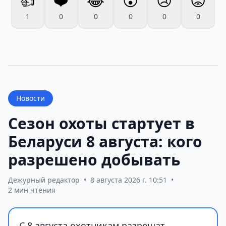
👍
❤️
😂
😮
😢
😡
1
0
0
0
0
0
Новости
Сезон охоты стартует в
Беларуси 8 августа: кого
разрешено добывать
Дежурный редактор
•
8 августа 2026 г. 10:51
•
2 мин чтения
С 8 августа охотникам разрешат