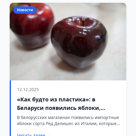
связан этот выбор.
Новости
12.12.2025
«Как будто из пластика»: в
Беларуси появились яблоки,
которые удивляют покупателей
В белорусских магазинах появились импортные
яблоки сорта Ред Делишес из Италии, которые
привлекли внимание покупателей необычным
Читать далее →
внешним видом.