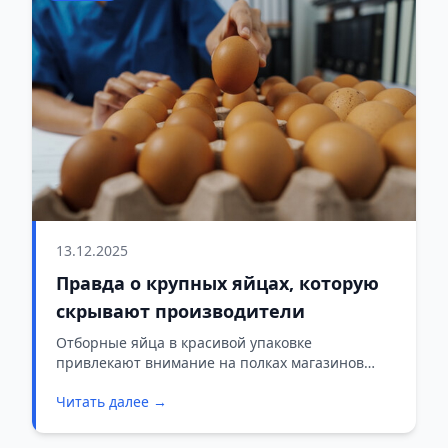
13.12.2025
Правда о крупных яйцах, которую
скрывают производители
Отборные яйца в красивой упаковке
привлекают внимание на полках магазинов
своим размером и безупречным внешним
Читать далее →
видом. Однако работники птицефабрик и
торговых сетей предпочитают покупать яйца
среднего размера. Эксперты объясняют, с чем