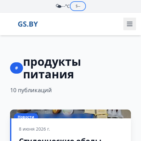
🌤️
--°C
$
--
продукты
#
питания
10 публикаций
Новости
8 июня 2026 г.
Студенческие обеды