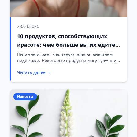
28.04.2026
10 продуктов, способствующих
красоте: чем больше вы их едите,
тем моложе будет выглядеть ваше
Питание играет ключевую роль во внешнем
виде кожи. Некоторые продукты могут улучшить
лицо, утверждает врач
её эластичность, увлажнить и замедлить
Читать далее →
видимые признаки старения. Если дорогая
косметика не даёт ожидаемых результатов,
возможно, пришло время обратить внимание
на то, что вы едите.
Новости