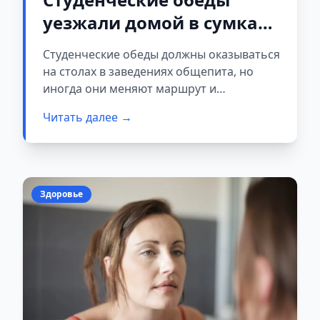
уезжали домой в сумках:
в Минске задержали
Студенческие обеды должны оказываться
поваров, выносивших
на столах в заведениях общепита, но
продукты из столовой
иногда они меняют маршрут и
отправляются прямиком в личные сумки
Читать далее →
персонала. На днях сотрудники отдела
охраны Московского района Минска
пресекли попытку выноса продуктов из
одной из столичных студенческих
столовых.
Здоровье