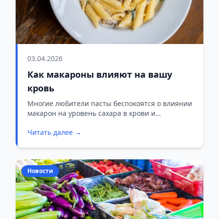
03.04.2026
Как макароны влияют на вашу
кровь
Многие любители пасты беспокоятся о влиянии
макарон на уровень сахара в крови и
метаболизм. Но диетологи успокаивают:
Читать далее →
полностью отказываться от этого продукта не
нужно!
Новости