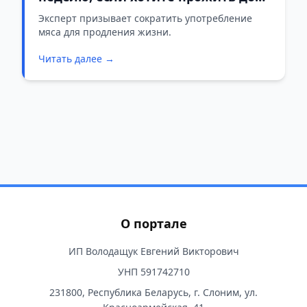
100 лет – совет эксперта по
Эксперт призывает сократить употребление
мяса для продления жизни.
долголетию
Читать далее →
О портале
ИП Володащук Евгений Викторович
УНП 591742710
231800, Республика Беларусь, г. Слоним, ул.