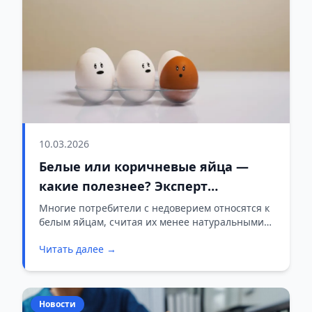
10.03.2026
Белые или коричневые яйца —
какие полезнее? Эксперт
развеивает популярный миф
Многие потребители с недоверием относятся к
белым яйцам, считая их менее натуральными
по сравнению с коричневыми. Однако, по
Читать далее →
словам специалистов, разница между ними —
исключительно во внешнем виде.
Новости