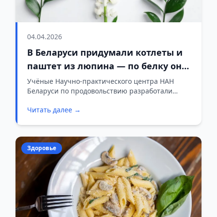
04.04.2026
В Беларуси придумали котлеты и
паштет из люпина — по белку они
не уступают сое
Учёные Научно-практического центра НАН
Беларуси по продовольствию разработали
линейку продуктов из белого люпина — бобовой
Читать далее →
культуры, которую называют «северной соей».
Среди новинок — растительные биточки,
паштеты-намазки и воздушные палочки для
завтрака.
Здоровье