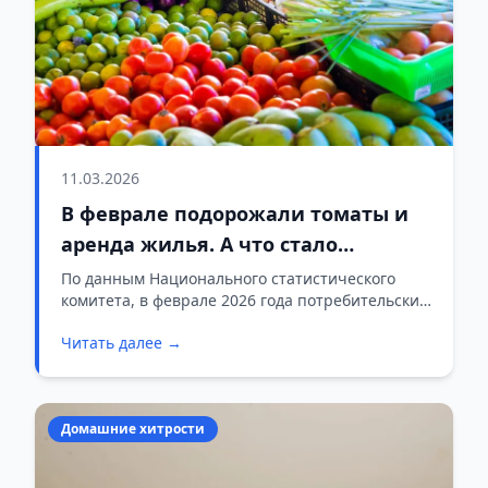
11.03.2026
В феврале подорожали томаты и
аренда жилья. А что стало
дешевле?
По данным Национального статистического
комитета, в феврале 2026 года потребительские
цены выросли на 0,6% по сравнению с
Читать далее →
январем.
Домашние хитрости