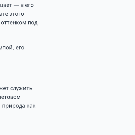
цвет — в его
ате этого
 оттенком под
мпой, его
ожет служить
летовом
, природа как