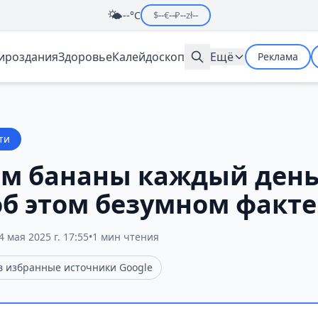
🌤️
--°C
$
--
€
--
₽
--
zł
--
мироздания
Здоровье
Калейдоскоп
Ещё
Реклама
ти
м бананы каждый день
об этом безумном факте
4 мая 2025 г. 17:55
•
1 мин чтения
 в избранные источники Google