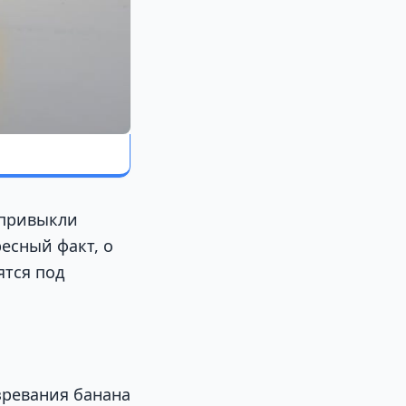
 привыкли
ресный факт, о
ятся под
зревания банана