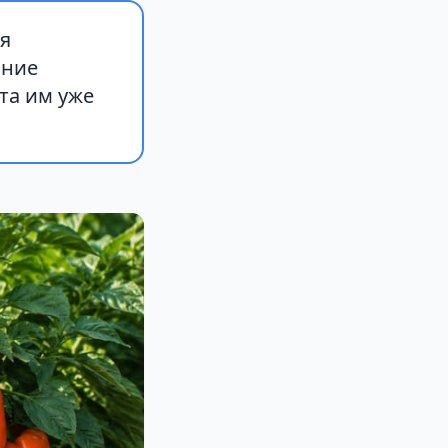
ия
ание
та им уже