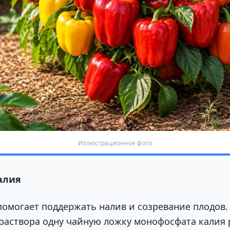
Иллюстрационное фото
алия
помогает поддержать налив и созревание плодов.
раствора одну чайную ложку монофосфата калия р