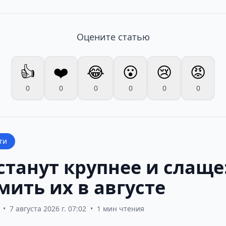
Оцените статью
👍
❤️
😂
😮
😢
😡
0
0
0
0
0
0
ти
станут крупнее и слаще
ить их в августе
•
7 августа 2026 г. 07:02
•
1 мин чтения