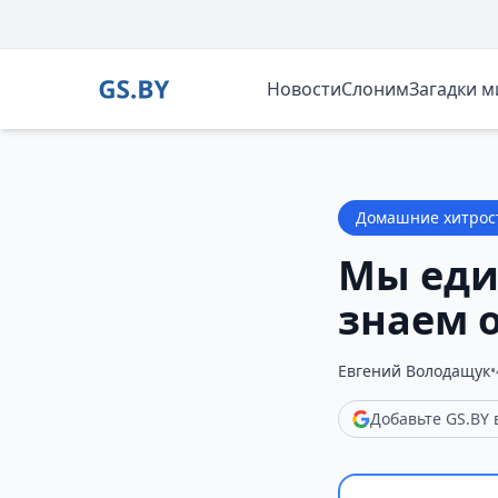
Новости
Слоним
Загадки 
Домашние хитрос
Мы еди
знаем 
Евгений Володащук
•
Добавьте GS.BY