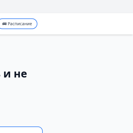
🚌 Расписание
 и не