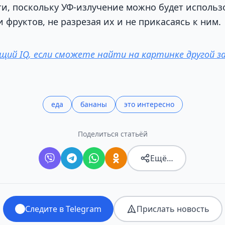
, поскольку УФ-излучение можно будет использ
 фруктов, не разрезая их и не прикасаясь к ним.
щий IQ, если сможете найти на картинке другой за
еда
бананы
это интересно
Поделиться статьёй
Ещё…
Следите в Telegram
Прислать новость