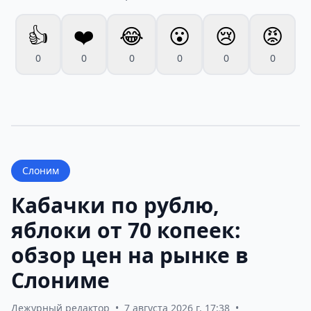
👍
❤️
😂
😮
😢
😡
0
0
0
0
0
0
Слоним
Кабачки по рублю,
яблоки от 70 копеек:
обзор цен на рынке в
Слониме
Дежурный редактор
•
7 августа 2026 г. 17:38
•