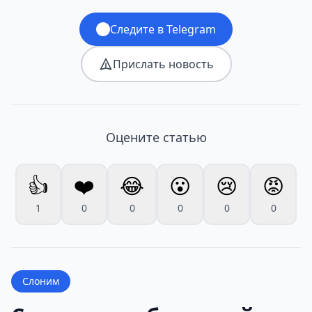
Следите в Telegram
Прислать новость
Оцените статью
👍
❤️
😂
😮
😢
😡
1
0
0
0
0
0
Слоним