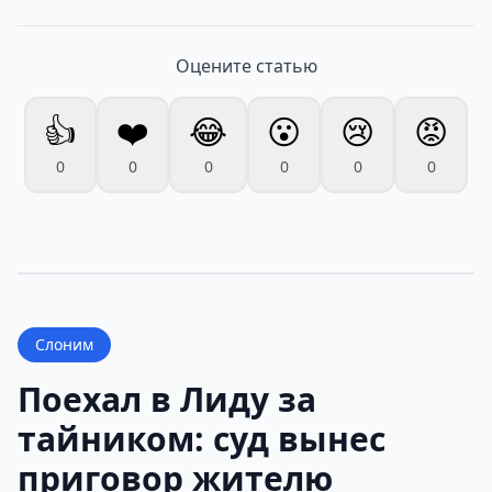
Оцените статью
👍
❤️
😂
😮
😢
😡
0
0
0
0
0
0
Слоним
Поехал в Лиду за
тайником: суд вынес
приговор жителю