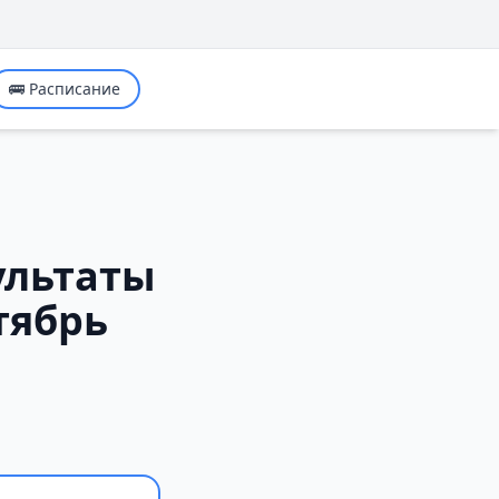
🚌 Расписание
ультаты
тябрь