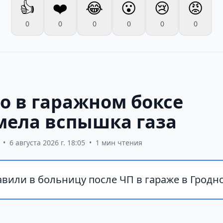
👍
❤️
😂
😮
😢
😡
0
0
0
0
0
0
о в гаражном боксе
мела вспышка газа
•
6 августа 2026 г. 18:05
•
1 мин чтения
вили в больницу после ЧП в гараже в Гродно