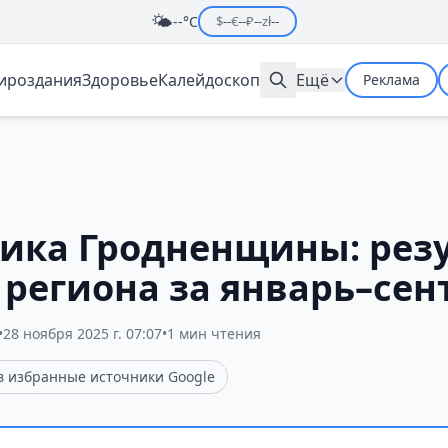
🌤️
--°C
$
--
€
--
₽
--
zł
--
мироздания
Здоровье
Калейдоскоп
Ещё
Реклама
ика Гродненщины: рез
 региона за январь–сен
•
28 ноября 2025 г. 07:07
•
1 мин чтения
 в избранные источники Google