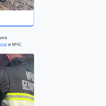
шка
или
в МЧС.