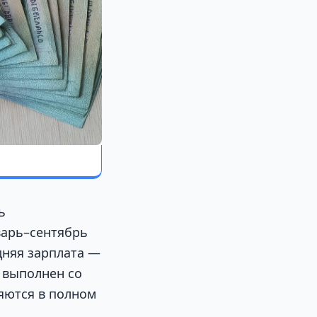
ь
варь–сентябрь
дняя зарплата —
 выполнен со
яются в полном