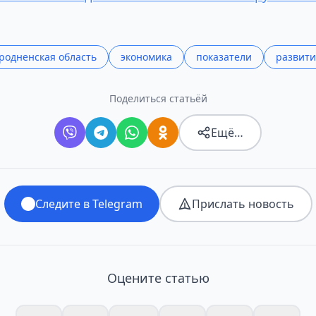
родненская область
экономика
показатели
развити
Поделиться статьёй
Ещё…
Следите в Telegram
Прислать новость
Оцените статью