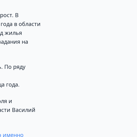
рост. В
года в области
од жилья
задания на
. По ряду
а года.
оля и
асти Василий
то именно