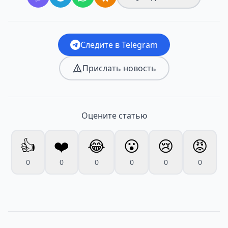
Следите в Telegram
Прислать новость
Оцените статью
👍
❤️
😂
😮
😢
😡
0
0
0
0
0
0