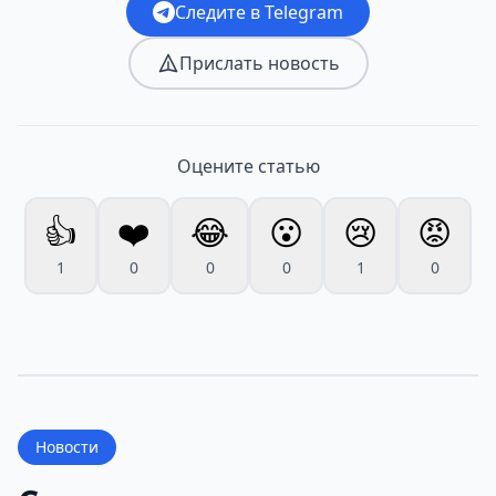
Следите в Telegram
Прислать новость
Оцените статью
👍
❤️
😂
😮
😢
😡
1
0
0
0
1
0
Новости