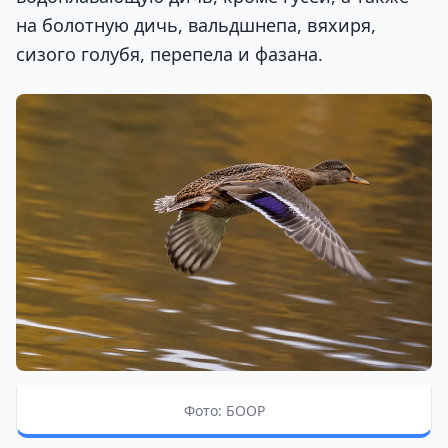
на болотную дичь, вальдшнепа, вяхиря,
сизого голубя, перепела и фазана.
Фото: БООР