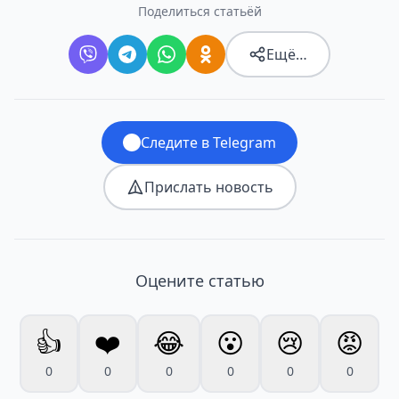
Поделиться статьёй
Ещё…
Следите в Telegram
Прислать новость
Оцените статью
👍
❤️
😂
😮
😢
😡
0
0
0
0
0
0