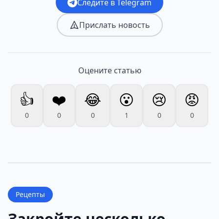
Следите в Telegram
Прислать новость
Оцените статью
👍
❤️
😂
😮
😢
😡
0
0
0
1
0
0
Рецепты
Закройте несколько