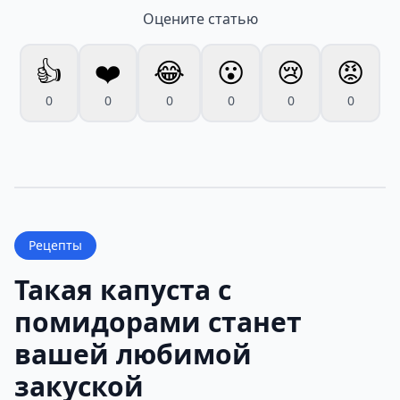
Оцените статью
👍
❤️
😂
😮
😢
😡
0
0
0
0
0
0
Рецепты
Такая капуста с
помидорами станет
вашей любимой
закуской