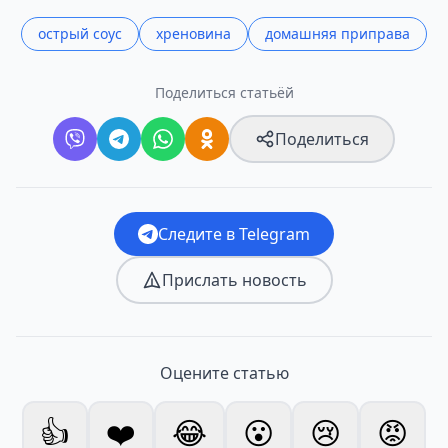
острый соус
хреновина
домашняя приправа
Поделиться статьёй
Поделиться
Следите в Telegram
Прислать новость
Оцените статью
👍
❤️
😂
😮
😢
😡