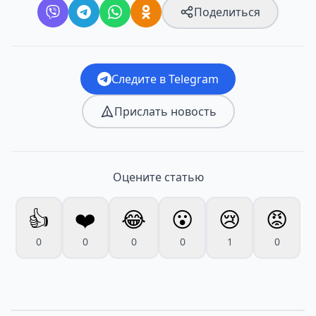
Поделиться
Следите в Telegram
Прислать новость
Оцените статью
👍
❤️
😂
😮
😢
😡
0
0
0
0
1
0