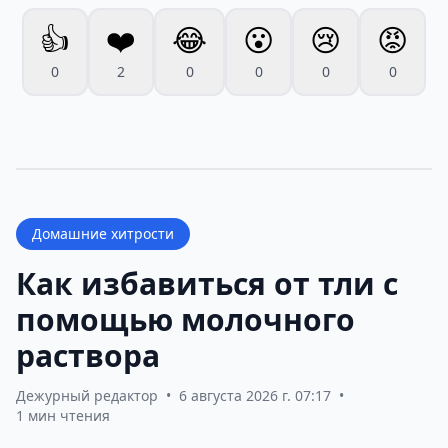
👍
❤️
😂
😮
😢
😡
0
2
0
0
0
0
Домашние хитрости
Как избавиться от тли с
помощью молочного
раствора
Дежурный редактор
•
6 августа 2026 г. 07:17
•
1 мин чтения