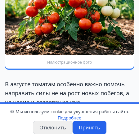
Иллюстрационное фото
В августе томатам особенно важно помочь
направить силы не на рост новых побегов, а
на налив и созревание уже
сформировавшихся плодов. В этот период
🍪 Мы используем cookie для улучшения работы сайта.
Подробнее
большое значение имеют равномерный
Отклонить
Принять
полив и сбалансированное питание.