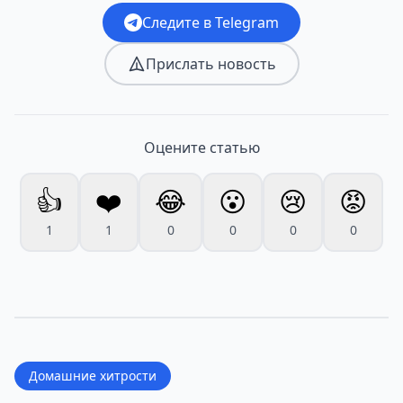
Следите в Telegram
Прислать новость
Оцените статью
👍
❤️
😂
😮
😢
😡
1
1
0
0
0
0
Домашние хитрости