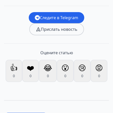
Следите в Telegram
Прислать новость
Оцените статью
👍
❤️
😂
😮
😢
😡
0
0
0
0
0
0