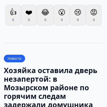
👍
❤️
😂
😮
😢
😡
0
0
0
0
0
0
Новости
Хозяйка оставила дверь
незапертой: в
Мозырском районе по
горячим следам
задержали домушника