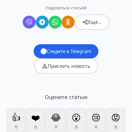
Поделиться статьёй
Ещё…
Следите в Telegram
Прислать новость
Оцените статью
👍
❤️
😂
😮
😢
😡
0
0
0
0
0
0