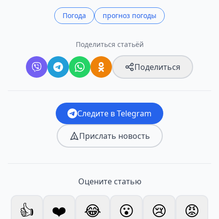
Погода
прогноз погоды
Поделиться статьёй
Поделиться
Следите в Telegram
Прислать новость
Оцените статью
👍
❤️
😂
😮
😢
😡