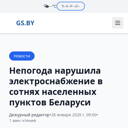
🌤️
--°C
$
--
€
--
₽
--
zł
--
Новости
Непогода нарушила
электроснабжение в
сотнях населенных
пунктов Беларуси
Дежурный редактор
•
28 января 2026 г. 09:00
•
1 мин чтения