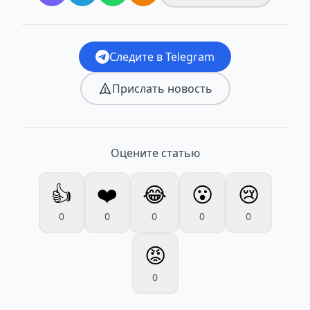
Следите в Telegram
Прислать новость
Оцените статью
👍
❤️
😂
😮
😢
0
0
0
0
0
😡
0