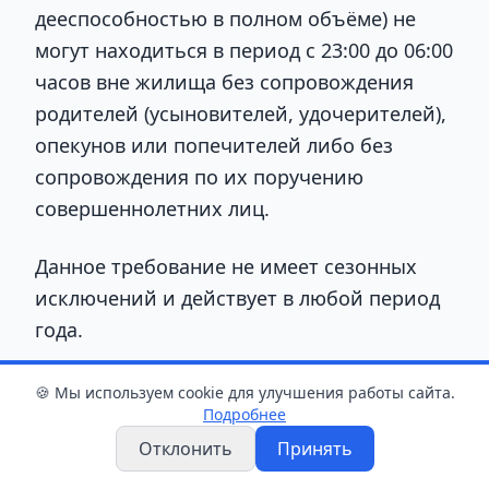
дееспособностью в полном объёме) не
могут находиться в период с 23:00 до 06:00
часов вне жилища без сопровождения
родителей (усыновителей, удочерителей),
опекунов или попечителей либо без
сопровождения по их поручению
совершеннолетних лиц.
Данное требование не имеет сезонных
исключений и действует в любой период
года.
За невыполнение родителями или
🍪 Мы используем cookie для улучшения работы сайта.
Подробнее
лицами, их заменяющими, обязанностей
Отклонить
Принять
по сопровождению несовершеннолетнего
в возрасте до 16 лет либо по обеспечению