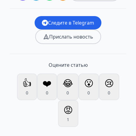
Следите в Telegram
Прислать новость
Оцените статью
👍
❤️
😂
😮
😢
0
0
0
0
0
😡
1