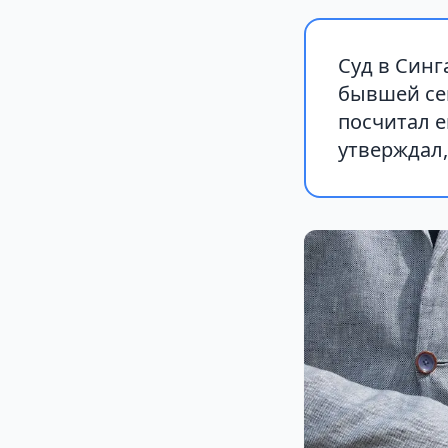
Суд в Синг
бывшей сек
посчитал е
утверждал,