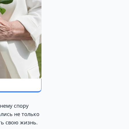
тнему спору
ались не только
ть свою жизнь.