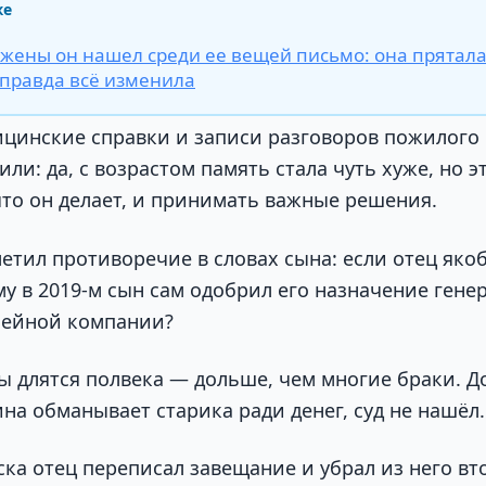
же
 жены он нашел среди ее вещей письмо: она прятала 
правда всё изменила
ицинские справки и записи разговоров пожилого
ли: да, с возрастом память стала чуть хуже, но э
что он делает, и принимать важные решения.
етил противоречие в словах сына: если отец якоб
ему в 2019-м сын сам одобрил его назначение ген
мейной компании?
 длятся полвека — дольше, чем многие браки. Д
на обманывает старика ради денег, суд не нашёл.
ка отец переписал завещание и убрал из него вт