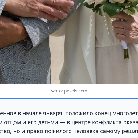
Фото: pexels.com
енное в начале января, положило конец многоле
м отцом и его детьми — в центре конфликта оказ
ство, но и право пожилого человека самому реша