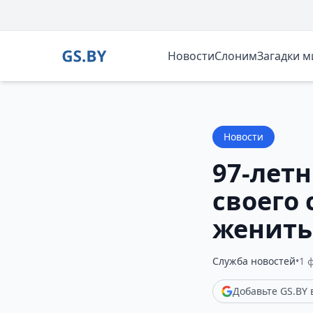
Новости
Слоним
Загадки 
Новости
97-лет
своего
женить
Служба новостей
•
1 
Добавьте GS.BY