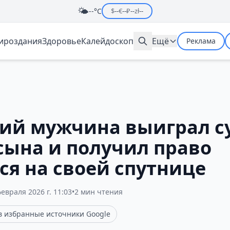
🌤️
--°C
$
--
€
--
₽
--
zł
--
мироздания
Здоровье
Калейдоскоп
Ещё
Реклама
ний мужчина выиграл су
 сына и получил право
ся на своей спутнице
февраля 2026 г. 11:03
•
2 мин чтения
 в избранные источники Google