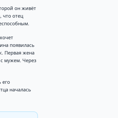
торой он живёт
, что отец
ееспособным.
 хочет
ина появилась
к. Первая жена
 с мужем. Через
 его
отца началась