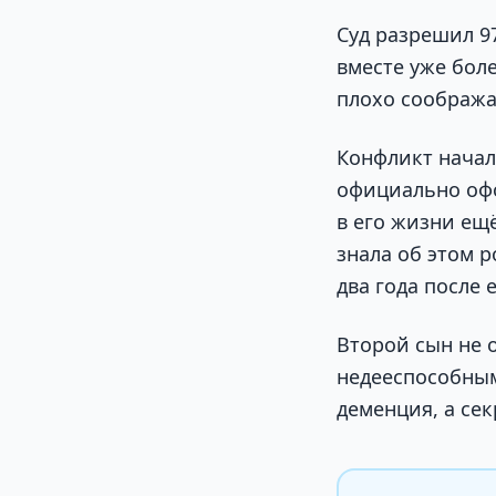
Суд разрешил 9
вместе уже боле
плохо сообража
Конфликт началс
официально оф
в его жизни ещ
знала об этом р
два года после 
Второй сын не о
недееспособным.
деменция, а се