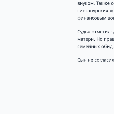
внуком. Также 
сингапурских д
финансовым воп
Судья отметил:
матери. Но пра
семейных обид.
Сын не согласи