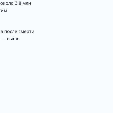
около 3,8 млн
тим
ка после смерти
ь — выше