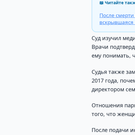
📖 Читайте так
После смерти
вскрывшаяся 
Суд изучил мед
Врачи подтверди
ему понимать, 
Судья также зам
2017 года, поч
директором се
Отношения пары
того, что женщи
После подачи ис