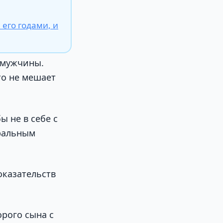
его годами, и
 мужчины.
то не мешает
ы не в себе с
еральным
оказательств
орого сына с