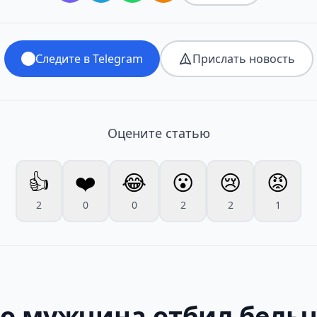
Следите в Telegram
Прислать новость
Оцените статью
👍
❤️
😂
😮
😢
😡
2
0
0
2
2
1
но мужчина отбил бельч