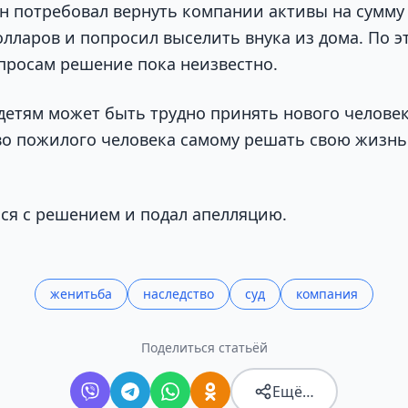
он потребовал вернуть компании активы на сумму 
олларов и попросил выселить внука из дома. По э
росам решение пока неизвестно.
 детям может быть трудно принять нового челове
во пожилого человека самому решать свою жизн
лся с решением и подал апелляцию.
женитьба
наследство
суд
компания
Поделиться статьёй
Ещё…