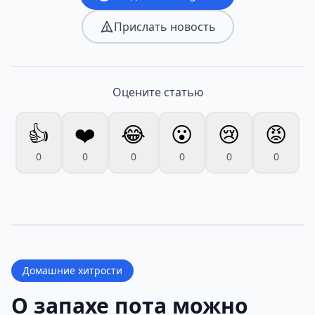
Прислать новость
Оцените статью
👍
❤️
😂
😮
😢
😡
0
0
0
0
0
0
Домашние хитрости
О запахе пота можно