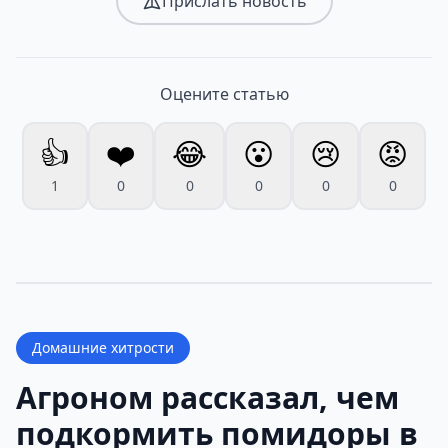
Прислать новость
Оцените статью
👍
❤️
😂
😮
😢
😡
1
0
0
0
0
0
Домашние хитрости
Агроном рассказал, чем
подкормить помидоры в