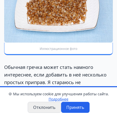
Иллюстрационное фото
Обычная гречка может стать намного
интереснее, если добавить в неё несколько
простых приправ. Я стараюсь не
использовать слишком много специй, чтобы
🍪 Мы используем cookie для улучшения работы сайта.
сохранить естественный вкус крупы, но
Подробнее
сделать его более насыщенным.
Отклонить
Принять