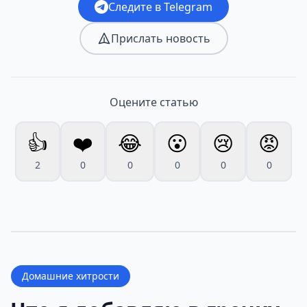
Следите в Telegram
Прислать новость
Оцените статью
👍
❤️
😂
😮
😢
😡
2
0
0
0
0
0
Домашние хитрости