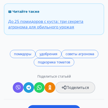
📖 Читайте также
До 25 помидоров с куста: три секрета
агронома для обильного урожая
помидоры
удобрения
советы агронома
подкормка томатов
Поделиться статьёй
Поделиться