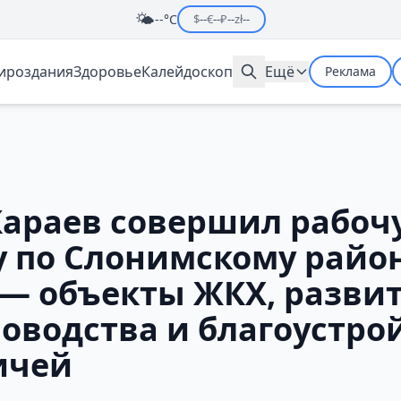
🌤️
--°C
$
--
€
--
₽
--
zł
--
мироздания
Здоровье
Калейдоскоп
Ещё
Реклама
араев совершил рабоч
у по Слонимскому район
 — объекты ЖКХ, разви
оводства и благоустро
ичей