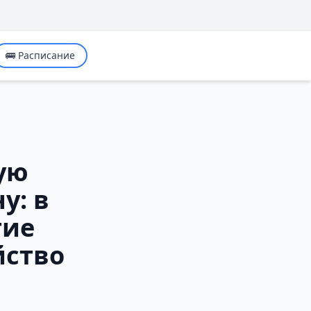
🚌 Расписание
ую
у: в
тие
йство