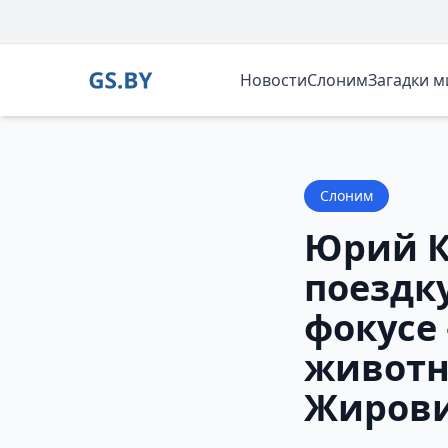
Новости
Слоним
Загадки 
Слоним
Юрий К
поездк
фокусе
животн
Жиров