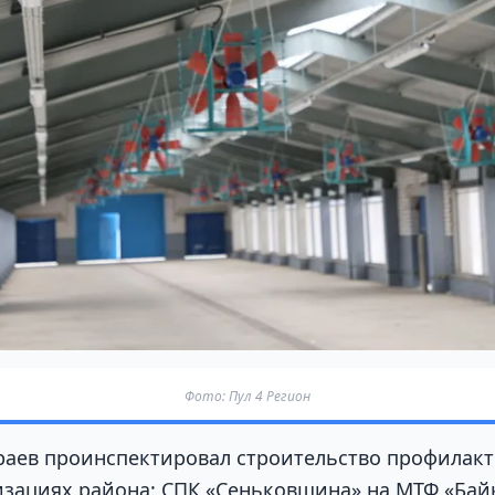
Фото: Пул 4 Регион
аев проинспектировал строительство профилакт
изациях района: СПК «Сеньковщина» на МТФ «Бай