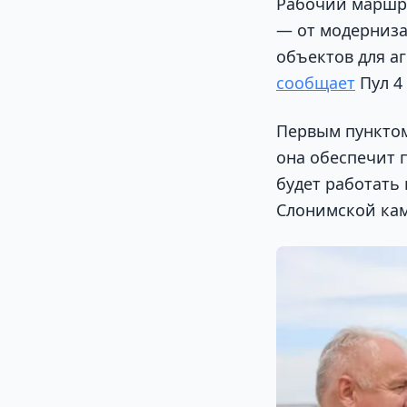
Рабочий маршру
— от модерниза
объектов для а
сообщает
Пул 4
Первым пунктом
она обеспечит 
будет работать
Слонимской ка