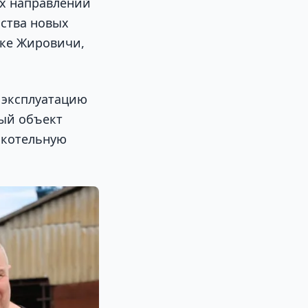
ых направлений
ства новых
дке Жировичи,
 эксплуатацию
ый объект
 котельную