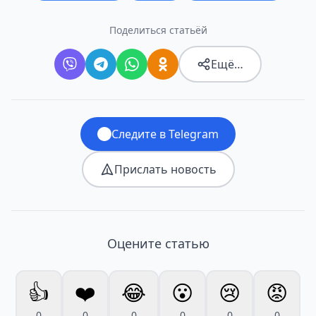
Поделиться статьёй
Ещё…
Следите в Telegram
Прислать новость
Оцените статью
👍
❤️
😂
😮
😢
😡
0
0
0
0
0
0