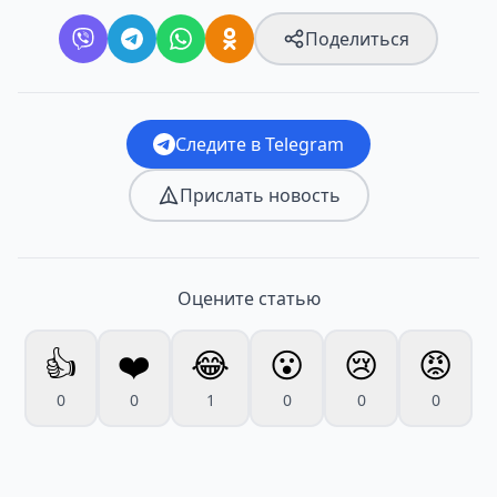
Поделиться
Следите в Telegram
Прислать новость
Оцените статью
👍
❤️
😂
😮
😢
😡
0
0
1
0
0
0