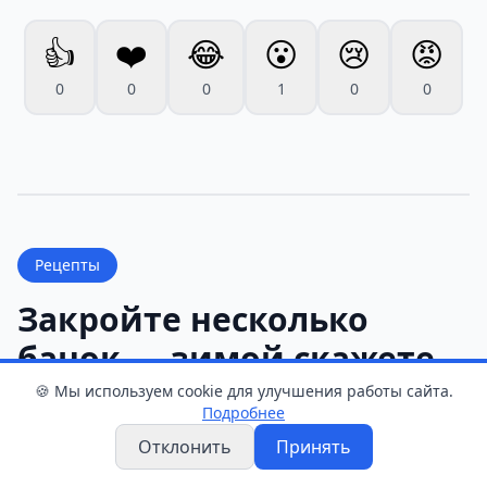
👍
❤️
😂
😮
😢
😡
0
0
0
1
0
0
Рецепты
Закройте несколько
банок — зимой скажете
себе спасибо
🍪 Мы используем cookie для улучшения работы сайта.
Подробнее
Дежурный редактор
•
3 августа 2026 г. 16:52
•
Отклонить
Принять
1 мин чтения