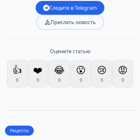
Следите в Telegram
Прислать новость
Оцените статью
👍
❤️
😂
😮
😢
😡
0
0
0
0
0
0
Рецепты