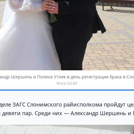
андр Шершень и Полина Утлик в день регистрации брака в Сл
Фото: GS.BY
отделе ЗАГС Слонимского райисполкома пройдут ц
 девяти пар. Среди них — Александр Шершень и 