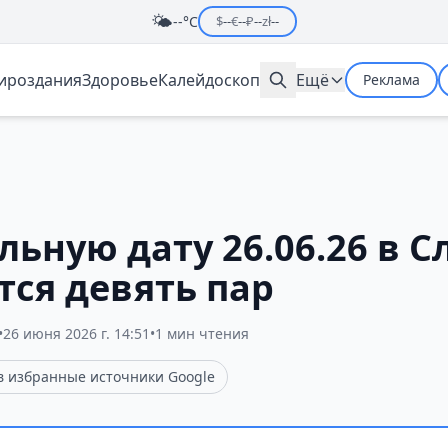
🌤️
--°C
$
--
€
--
₽
--
zł
--
мироздания
Здоровье
Калейдоскоп
Ещё
Реклама
льную дату 26.06.26 в 
тся девять пар
•
26 июня 2026 г. 14:51
•
1 мин чтения
 в избранные источники Google