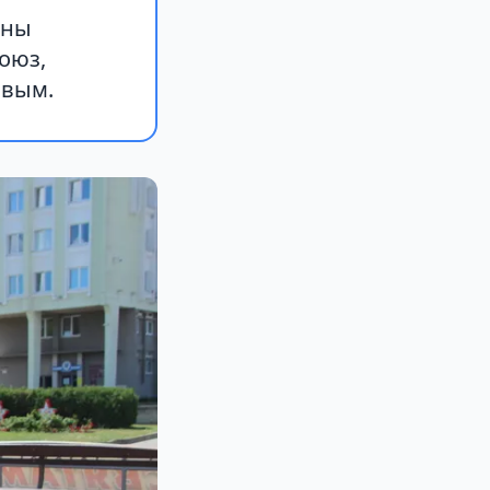
ёны
оюз,
ивым.