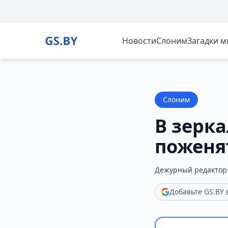
Новости
Слоним
Загадки 
Слоним
В зерка
поженя
Дежурный редактор
Добавьте GS.BY