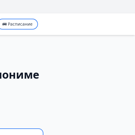
🚌 Расписание
Слониме