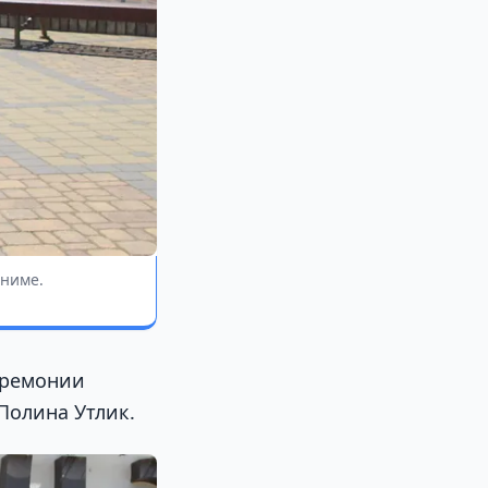
ониме.
еремонии
Полина Утлик.