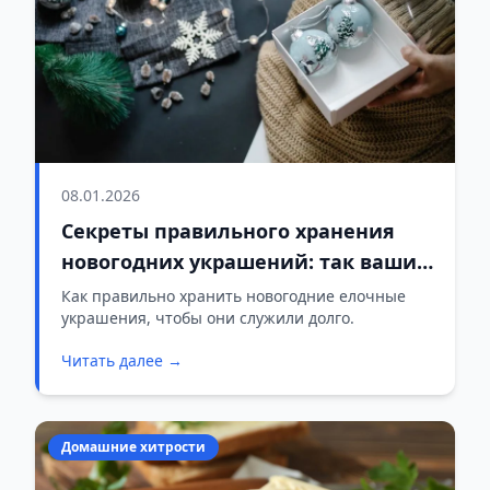
08.01.2026
Секреты правильного хранения
новогодних украшений: так ваши
любимые елочные шары
Как правильно хранить новогодние елочные
украшения, чтобы они служили долго.
прослужат долгие годы
Читать далее →
Домашние хитрости