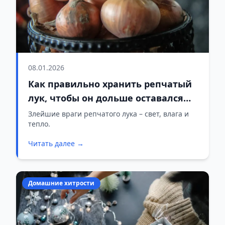
08.01.2026
Как правильно хранить репчатый
лук, чтобы он дольше оставался
свежим
Злейшие враги репчатого лука – свет, влага и
тепло.
Читать далее →
Домашние хитрости