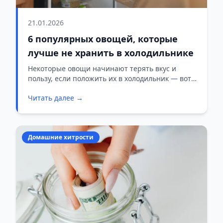
21.01.2026
6 популярных овощей, которые
лучше не хранить в холодильнике
Некоторые овощи начинают терять вкус и
пользу, если положить их в холодильник — вот
список из шести основных продуктов, которые
Читать далее →
лучше хранить при комнатной температуре.
Домашние хитрости