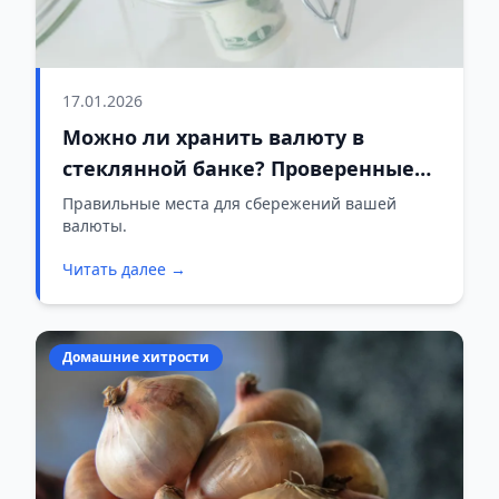
17.01.2026
Можно ли хранить валюту в
стеклянной банке? Проверенные
советы по защите денег от
Правильные места для сбережений вашей
валюты.
плесени и влаги
Читать далее →
Домашние хитрости