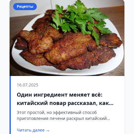
Рецепты
16.07.2025
Один ингредиент меняет всё:
китайский повар рассказал, как
приготовить нежнейшую печень
Этот простой, но эффективный способ
приготовления печени раскрыл китайский
повар. Блюдо получается мягким, сочным и без
Читать далее →
характерной горечи.