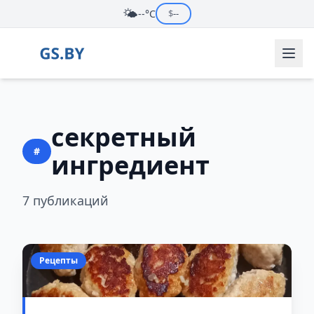
🌤️
--°C
$
--
секретный
#
ингредиент
7 публикаций
Рецепты