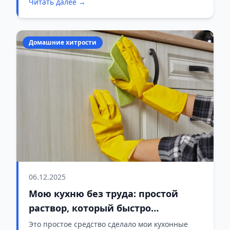
Читать далее →
который мы сами себе устраиваем. И главный
страх: неловкое молчание, когда вы оба
смотрите в свои чашки и судорожно думаете,
что сказать.
Домашние хитрости
06.12.2025
Мою кухню без труда: простой
раствор, который быстро
растворяет жир без соды
Это простое средство сделало мои кухонные