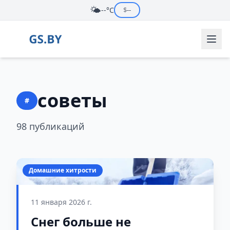
🌤️
--°C
$
--
советы
#
98 публикаций
Домашние хитрости
11 января 2026 г.
Снег больше не