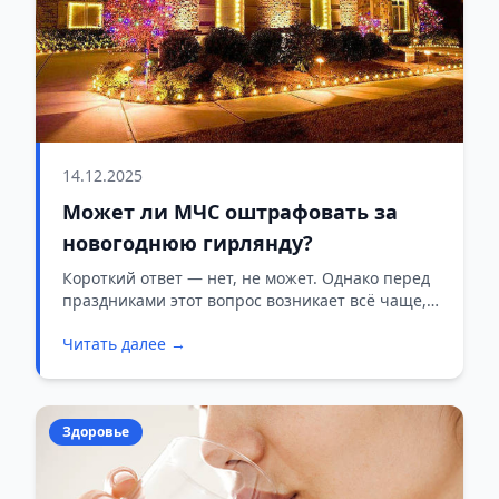
14.12.2025
Может ли МЧС оштрафовать за
новогоднюю гирлянду?
Короткий ответ — нет, не может. Однако перед
праздниками этот вопрос возникает всё чаще, и
здесь есть важные нюансы, на которые
Читать далее →
обращает внимание МЧС.
Здоровье