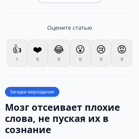
Оцените статью
👍
❤️
😂
😮
😢
😡
1
0
0
0
0
0
Загадки мироздания
Мозг отсеивает плохие
слова, не пуская их в
сознание