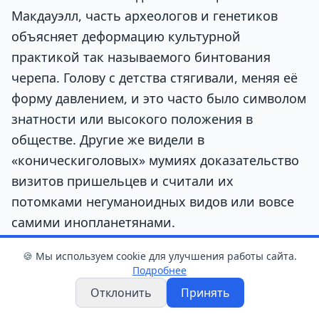
Макдауэлл, часть археологов и генетиков
объясняет деформацию культурной
практикой так называемого бинтования
черепа. Голову с детства стягивали, меняя её
форму давлением, и это часто было символом
знатности или высокого положения в
обществе. Другие же видели в
«коническиголовых» мумиях доказательство
визитов пришельцев и считали их
потомками негуманоидных видов или вовсе
самими инопланетянами.
🍪 Мы используем cookie для улучшения работы сайта.
Но даже после анализа нескольких зубов
Подробнее
учёные признали: генетического материала
Отклонить
Принять
по-прежнему недостаточно, чтобы