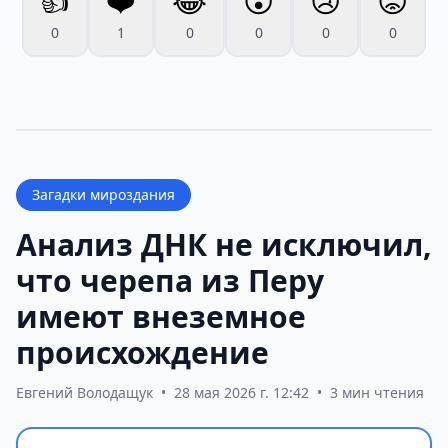
👍
❤️
😂
😮
😢
😡
0
1
0
0
0
0
Загадки мироздания
Анализ ДНК не исключил,
что черепа из Перу
имеют внеземное
происхождение
Евгений Володащук
•
28 мая 2026 г. 12:42
•
3 мин чтения