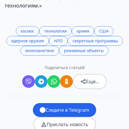
технологиям.»
космос
технологии
армия
США
ядерное оружие
НЛО
секретные программы
инопланетяне
режимные объекты
Поделиться статьёй
Ещё…
Следите в Telegram
Прислать новость