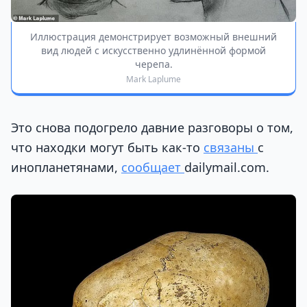
Иллюстрация демонстрирует возможный внешний
вид людей с искусственно удлинённой формой
черепа.
Mark Laplume
Это снова подогрело давние разговоры о том,
что находки могут быть как-то
связаны
с
инопланетянами,
сообщает
dailymail.com.