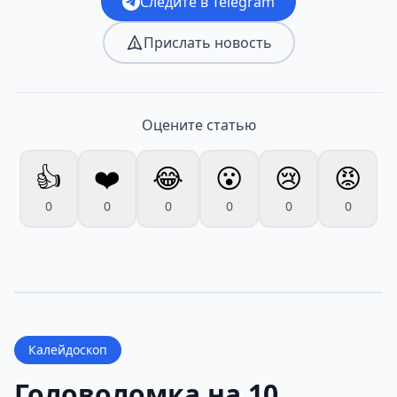
Следите в Telegram
Прислать новость
Оцените статью
👍
❤️
😂
😮
😢
😡
0
0
0
0
0
0
Калейдоскоп
Головоломка на 10