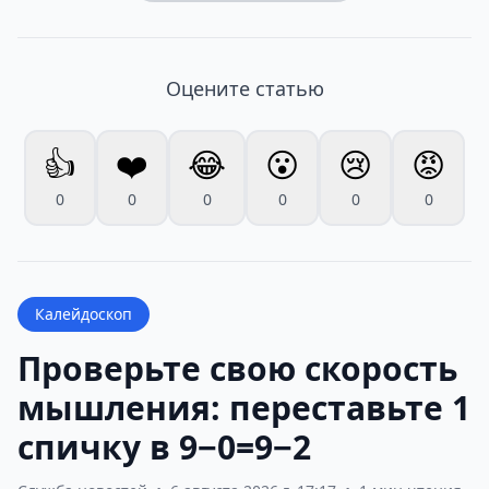
Оцените статью
👍
❤️
😂
😮
😢
😡
0
0
0
0
0
0
Калейдоскоп
Проверьте свою скорость
мышления: переставьте 1
спичку в 9−0=9−2