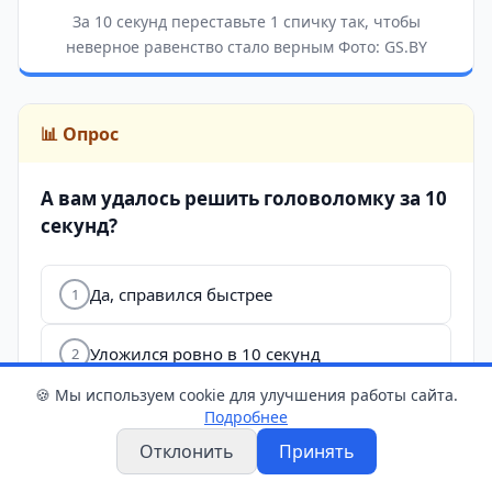
За 10 секунд переставьте 1 спичку так, чтобы
неверное равенство стало верным Фото: GS.BY
📊 Опрос
А вам удалось решить головоломку за 10
секунд?
Да, справился быстрее
1
Уложился ровно в 10 секунд
2
🍪 Мы используем cookie для улучшения работы сайта.
Потратил на решение примерно
Подробнее
3
полминуты
Отклонить
Принять