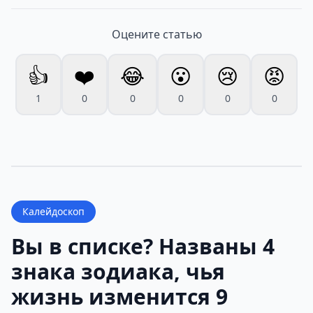
Оцените статью
👍
❤️
😂
😮
😢
😡
1
0
0
0
0
0
Калейдоскоп
Вы в списке? Названы 4
знака зодиака, чья
жизнь изменится 9