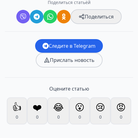
Поделиться статьёй
Поделиться
Следите в Telegram
Прислать новость
Оцените статью
👍
❤️
😂
😮
😢
😡
0
0
0
0
0
0