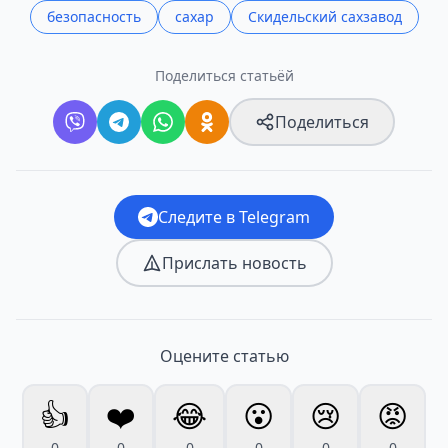
безопасность
сахар
Скидельский сахзавод
Поделиться статьёй
Поделиться
Следите в Telegram
Прислать новость
Оцените статью
👍
❤️
😂
😮
😢
😡
0
0
0
0
0
0