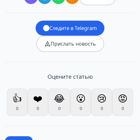
Следите в Telegram
Прислать новость
Оцените статью
👍
❤️
😂
😮
😢
😡
0
0
0
0
0
0