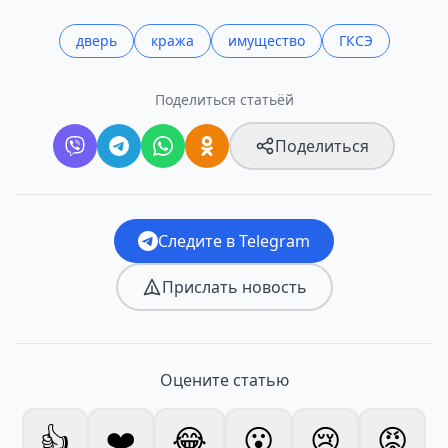
дверь
кража
имущество
ГКСЭ
Поделиться статьёй
Поделиться
Следите в Telegram
Прислать новость
Оцените статью
👍
❤️
😂
😮
😢
😡