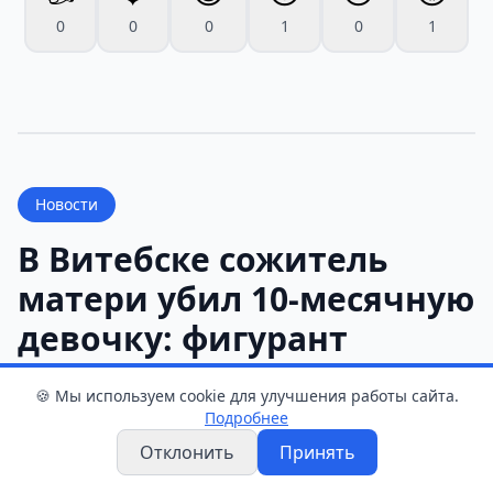
0
0
0
1
0
1
Новости
В Витебске сожитель
матери убил 10-месячную
девочку: фигурант
заключен под стражу
🍪 Мы используем cookie для улучшения работы сайта.
Подробнее
Служба новостей
•
7 августа 2026 г. 11:08
•
2 мин чтения
Отклонить
Принять