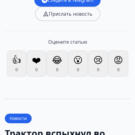
Прислать новость
Оцените статью
👍
❤️
😂
😮
😢
😡
0
0
0
0
0
0
Новости
Трактор вспыхнул во