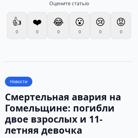
Оцените статью
👍
❤️
😂
😮
😢
😡
0
0
0
0
0
0
Новости
Смертельная авария на
Гомельщине: погибли
двое взрослых и 11-
летняя девочка