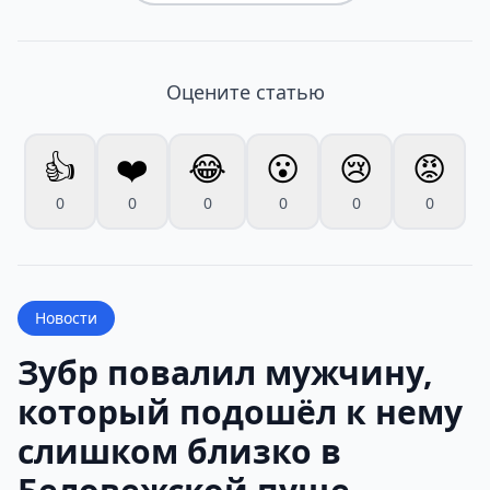
Оцените статью
👍
❤️
😂
😮
😢
😡
0
0
0
0
0
0
Новости
Зубр повалил мужчину,
который подошёл к нему
слишком близко в