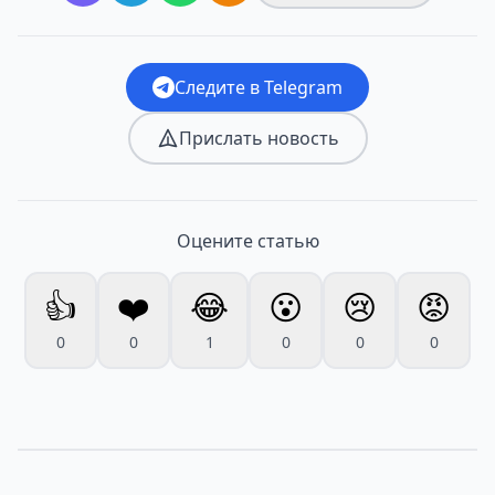
Следите в Telegram
Прислать новость
Оцените статью
👍
❤️
😂
😮
😢
😡
0
0
1
0
0
0