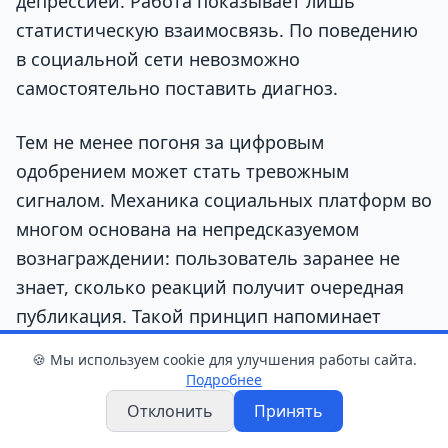
депрессией. Работа показывает лишь
статистическую взаимосвязь. По поведению
в социальной сети невозможно
самостоятельно поставить диагноз.
Тем не менее погоня за цифровым
одобрением может стать тревожным
сигналом. Механика социальных платформ во
многом основана на непредсказуемом
вознаграждении: пользователь заранее не
знает, сколько реакций получит очередная
публикация. Такой принцип напоминает
игровой автомат и заставляет снова
🍪 Мы используем cookie для улучшения работы сайта.
проверять уведомления, публиковать
Подробнее
фотографии и ждать отклика аудитории.
Отклонить
Принять