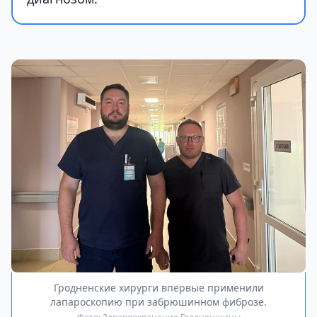
Гродненские хирурги впервые применили
лапароскопию при забрюшинном фиброзе.