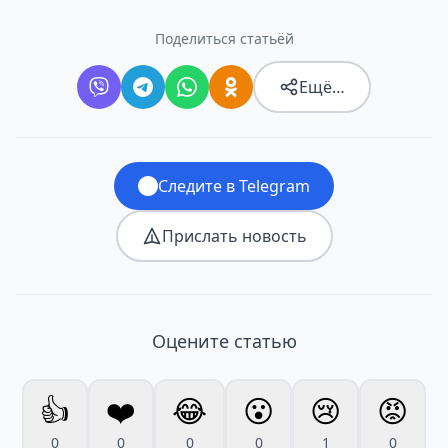
Поделиться статьёй
Ещё…
Следите в Telegram
Прислать новость
Оцените статью
👍
❤️
😂
😮
😢
😡
0
0
0
0
1
0