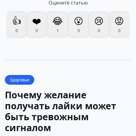
Оцените статью
👍
❤️
😂
😮
😢
😡
0
0
1
0
0
0
Здоровье
Почему желание
получать лайки может
быть тревожным
сигналом