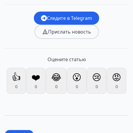
Следите в Telegram
Прислать новость
Оцените статью
👍
❤️
😂
😮
😢
😡
0
0
0
0
0
0