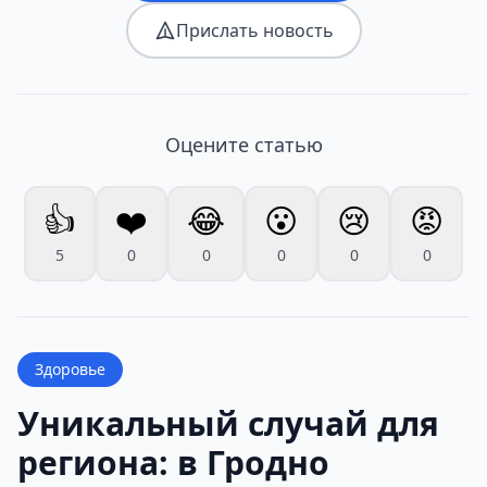
Прислать новость
Оцените статью
👍
❤️
😂
😮
😢
😡
5
0
0
0
0
0
Здоровье
Уникальный случай для
региона: в Гродно