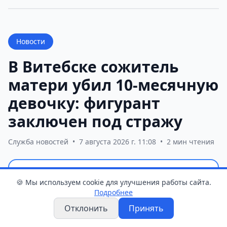
Новости
В Витебске сожитель
матери убил 10-месячную
девочку: фигурант
заключен под стражу
Служба новостей
•
7 августа 2026 г. 11:08
•
2 мин чтения
В Витебске следователи установили
🍪 Мы используем cookie для улучшения работы сайта.
обстоятельства гибели 10-месячного
Подробнее
ребенка. Фигурантом уголовного дела
Отклонить
Принять
стал 27-летний сожитель матери