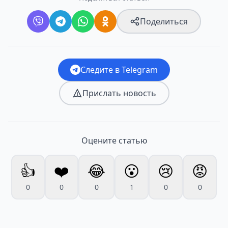
Поделиться
Следите в Telegram
Прислать новость
Оцените статью
👍
❤️
😂
😮
😢
😡
0
0
0
1
0
0