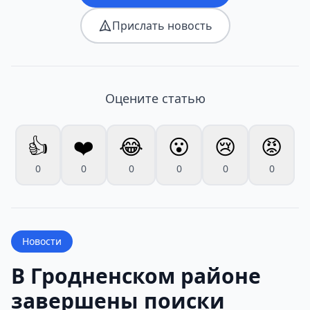
Прислать новость
Оцените статью
👍
❤️
😂
😮
😢
😡
0
0
0
0
0
0
Новости
В Гродненском районе
завершены поиски