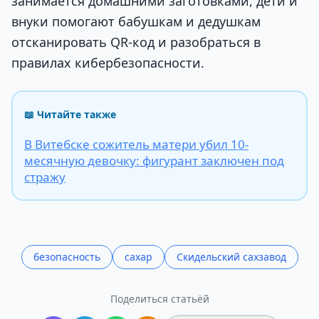
занимается домашними заготовками, дети и
внуки помогают бабушкам и дедушкам
отсканировать QR-код и разобраться в
правилах кибербезопасности.
📖 Читайте также
В Витебске сожитель матери убил 10-
месячную девочку: фигурант заключен под
стражу
безопасность
сахар
Скидельский сахзавод
Поделиться статьёй