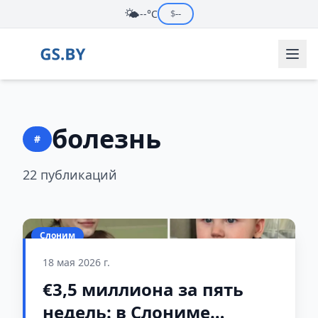
🌤️
--°C
$
--
болезнь
#
22 публикаций
Слоним
18 мая 2026 г.
€3,5 миллиона за пять
недель: в Слониме