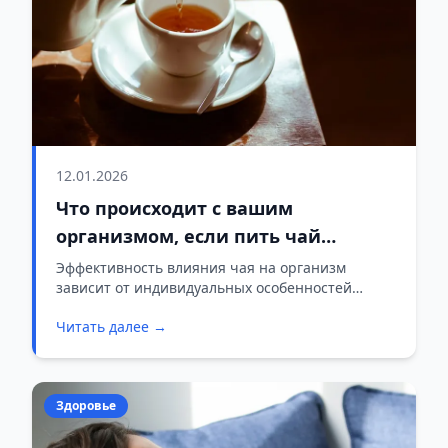
12.01.2026
Что происходит с вашим
организмом, если пить чай
каждый день?
Эффективность влияния чая на организм
зависит от индивидуальных особенностей
каждого человека, частоты и количества
Читать далее →
потребляемого напитка, а также общего образа
жизни.
Здоровье