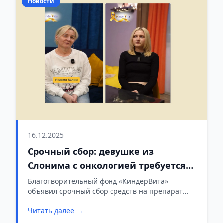
Новости
16.12.2025
Срочный сбор: девушке из
Слонима с онкологией требуется
препарат «Витракви», который
Благотворительный фонд «КиндерВита»
объявил срочный сбор средств на препарат
стоит 48 780 евро
Витракви для слонимчанки с онкологическим
Читать далее →
заболеванием. Запас лекарства у Юлии
заканчивается в конце года.