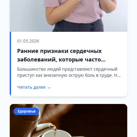
01.05.2026
Ранние признаки сердечных
заболеваний, которые часто
остаются незамеченными
Большинство людей представляют сердечный
приступ как внезапную острую боль в груди. Но
в реальности первые звоночки часто бывают
Читать далее →
тихими и незаметными. Сердечные
заболевания влияют на весь организм, поэтому
симптомы могут появиться в самых
неожиданных местах.
Здоровье