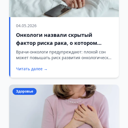
04.05.2026
Онкологи назвали скрытый
фактор риска рака, о котором
редко говорят
Врачи-онкологи предупреждают: плохой сон
может повышать риск развития онкологических
заболеваний, хотя этот фактор редко
Читать далее →
обсуждается публично
Здоровье