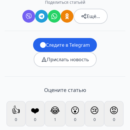
Поделиться статьёй
Ещё…
Следите в Telegram
Прислать новость
Оцените статью
👍
❤️
😂
😮
😢
😡
0
0
1
0
0
0