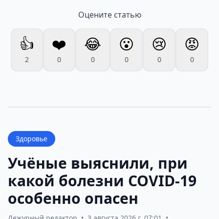
Оцените статью
👍
❤️
😂
😮
😢
😡
2
0
0
0
0
0
Здоровье
Учёные выяснили, при
какой болезни COVID-19
особенно опасен
Дежурный редактор
•
3 августа 2026 г. 07:01
•