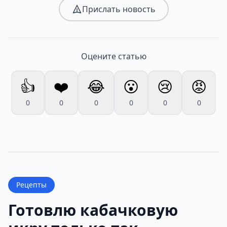
Прислать новость
Оцените статью
👍
❤️
😂
😮
😢
😡
0
0
0
0
0
0
Рецепты
Готовлю кабачковую