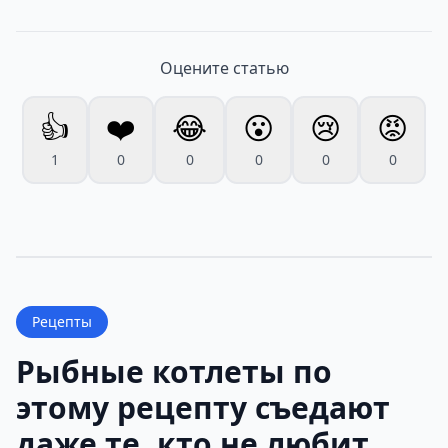
Оцените статью
👍
❤️
😂
😮
😢
😡
1
0
0
0
0
0
Рецепты
Рыбные котлеты по
этому рецепту съедают
даже те, кто не любит