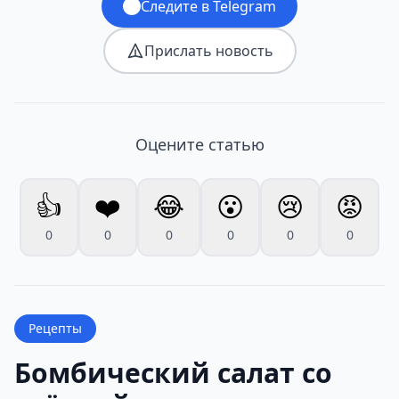
Следите в Telegram
Прислать новость
Оцените статью
👍
❤️
😂
😮
😢
😡
0
0
0
0
0
0
Рецепты
Бомбический салат со