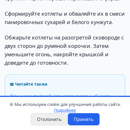
Сформируйте котлеты и обваляйте их в смеси
панировочных сухарей и белого кунжута.
Обжарьте котлеты на разогретой сковороде с
двух сторон до румяной корочки. Затем
уменьшите огонь, накройте крышкой и
доведите до готовности.
📖 Читайте также
Один раз попробуете этот салат — будете
готовить постоянно
🍪 Мы используем cookie для улучшения работы сайта.
Подробнее
Отклонить
Принять
ингредиенты
кулинария
рыбные котлеты