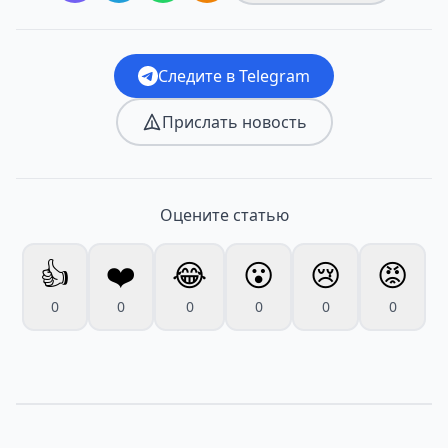
Следите в Telegram
Прислать новость
Оцените статью
👍
❤️
😂
😮
😢
😡
0
0
0
0
0
0