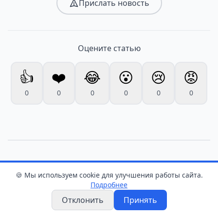
Прислать новость
Оцените статью
👍
❤️
😂
😮
😢
😡
0
0
0
0
0
0
Слоним
🍪 Мы используем cookie для улучшения работы сайта.
Подробнее
Слонимские любители
Отклонить
Принять
бани на несколько дней