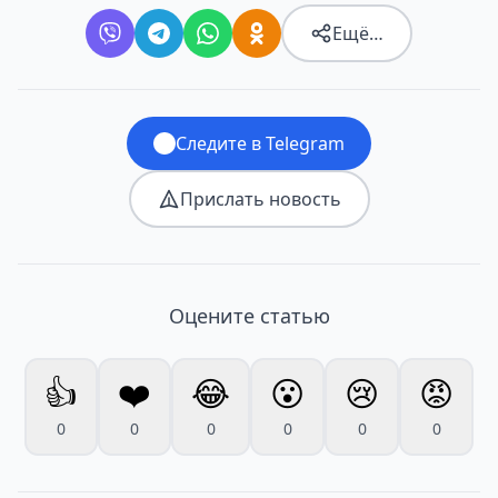
Ещё…
Следите в Telegram
Прислать новость
Оцените статью
👍
❤️
😂
😮
😢
😡
0
0
0
0
0
0