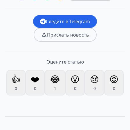
Следите в Telegram
Прислать новость
Оцените статью
👍
❤️
😂
😮
😢
😡
0
0
1
0
0
0