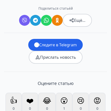
Поделиться статьёй
Ещё…
Следите в Telegram
Прислать новость
Оцените статью
👍
❤️
😂
😮
😢
😡
0
0
0
1
0
0