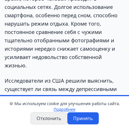
социальных сетях. Долгое использование
смартфона, особенно перед сном, способно
нарушать режим отдыха. Кроме того,
постоянное сравнение себя с чужими
тщательно отобранными фотографиями и
историями нередко снижает самооценку и
усиливает недовольство собственной
жизнью.
Исследователи из США решили выяснить,
существует ли связь между депрессивными
симптомами и потребностью получать лайки.
🍪 Мы используем cookie для улучшения работы сайта.
Они проанализировали поведение 7736
Подробнее
пользователей социальной сети X, изучив
Отклонить
Принять
более 17 миллионов публикаций.