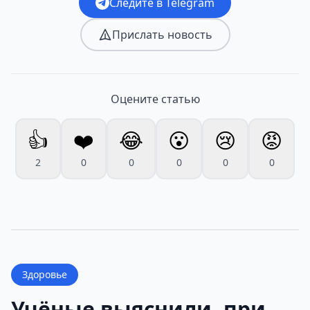
Следите в Telegram
Прислать новость
Оцените статью
👍
❤️
😂
😮
😢
😡
2
0
0
0
0
0
Здоровье
Учёные выяснили, при