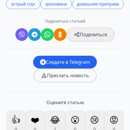
острый соус
хреновина
домашняя приправа
Поделиться статьёй
Поделиться
Следите в Telegram
Прислать новость
Оцените статью
👍
❤️
😂
😮
😢
😡
0
0
1
0
0
0