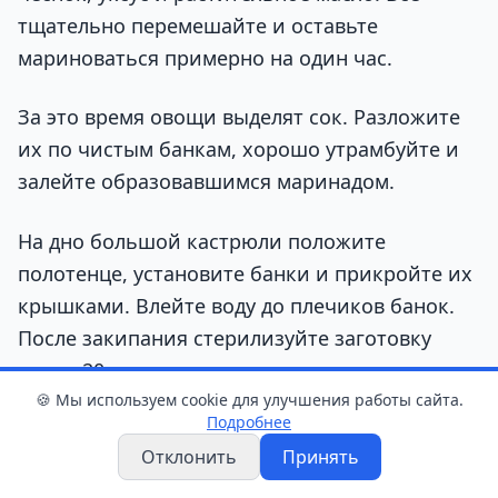
тщательно перемешайте и оставьте
мариноваться примерно на один час.
За это время овощи выделят сок. Разложите
их по чистым банкам, хорошо утрамбуйте и
залейте образовавшимся маринадом.
На дно большой кастрюли положите
полотенце, установите банки и прикройте их
крышками. Влейте воду до плечиков банок.
После закипания стерилизуйте заготовку
около 20 минут.
🍪 Мы используем cookie для улучшения работы сайта.
Подробнее
Затем герметично закатайте банки,
Отклонить
Принять
переверните их и оставьте до полного
остывания. Из указанного количества