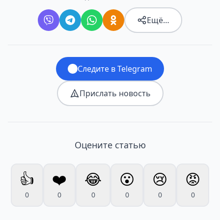
Ещё…
Следите в Telegram
Прислать новость
Оцените статью
👍
❤️
😂
😮
😢
😡
0
0
0
0
0
0