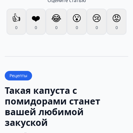
Оцените статью
👍
❤️
😂
😮
😢
😡
0
0
0
0
0
0
Рецепты
Такая капуста с
помидорами станет
вашей любимой
закуской