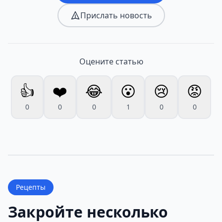
Прислать новость
Оцените статью
👍
❤️
😂
😮
😢
😡
0
0
0
1
0
0
Рецепты
Закройте несколько