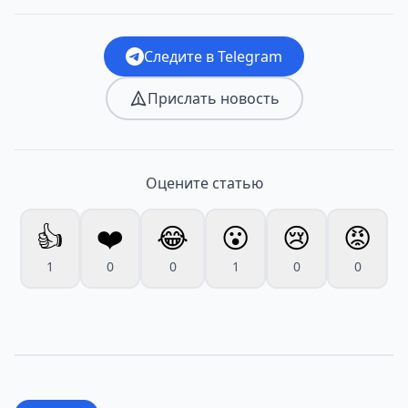
Следите в Telegram
Прислать новость
Оцените статью
👍
❤️
😂
😮
😢
😡
1
0
0
1
0
0