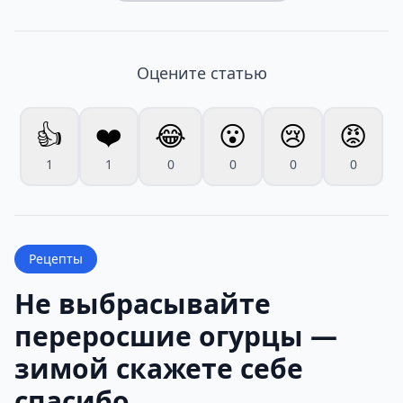
Оцените статью
👍
❤️
😂
😮
😢
😡
1
1
0
0
0
0
Рецепты
Не выбрасывайте
переросшие огурцы —
зимой скажете себе
спасибо