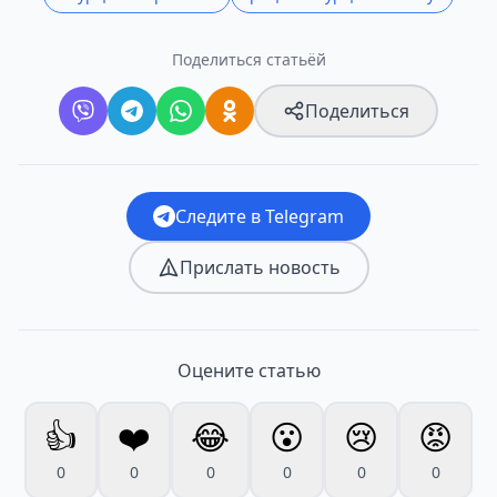
Поделиться статьёй
Поделиться
Следите в Telegram
Прислать новость
Оцените статью
👍
❤️
😂
😮
😢
😡
0
0
0
0
0
0