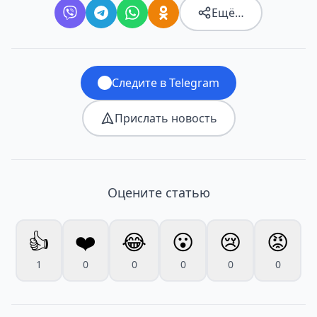
Ещё…
Следите в Telegram
Прислать новость
Оцените статью
👍
❤️
😂
😮
😢
😡
1
0
0
0
0
0