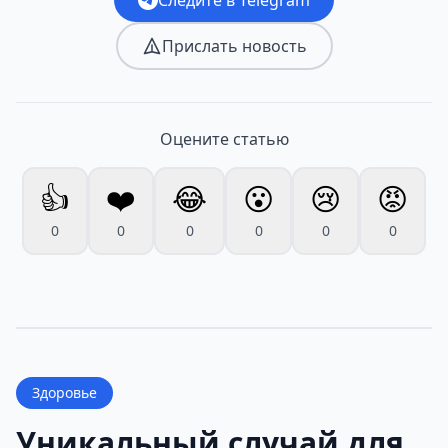
Прислать новость
Оцените статью
👍
❤️
😂
😮
😢
😡
0
0
0
0
0
0
Здоровье
Уникальный случай для