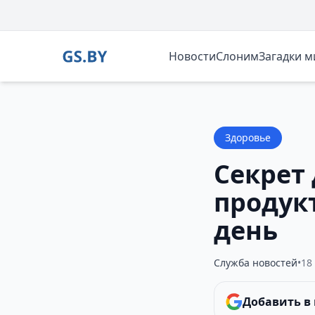
Новости
Слоним
Загадки 
Здоровье
Секрет 
продук
день
Служба новостей
•
18
Добавить в