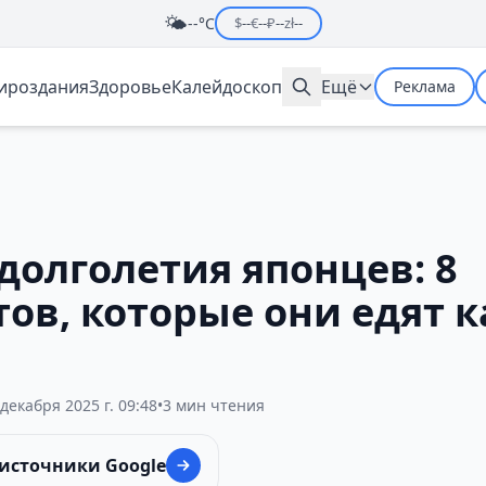
🌤️
--°C
$
--
€
--
₽
--
zł
--
мироздания
Здоровье
Калейдоскоп
Ещё
Реклама
долголетия японцев: 8
тов, которые они едят
 декабря 2025 г. 09:48
•
3 мин чтения
 источники Google