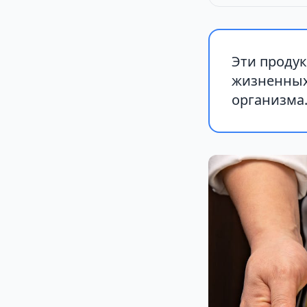
Эти проду
жизненных
организма