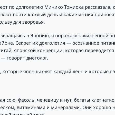
перт по долголетию Мичико Томиока рассказала, 
ляют почти каждый день и какие из них принося
льзу для здоровья.
озвращаясь в Японию, я поражаюсь жизненной э
айоне. Секрет их долголетия — осознанное питан
игай, японской концепции, которая переводится
 — говорит диетолог.
в, которые японцы едят каждый день и которые я
я сою, фасоль, чечевицу и нут, богаты клетчатко
белком, витаминами и минералами. Они хорошо 
рошей заменой мясу.