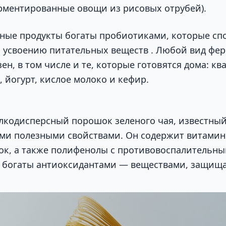
ерментированные овощи из рисовых отрубей).
ые продукты богаты пробиотиками, которые сп
 усвоению питательных веществ . Любой вид фе
ен, в том числе и те, которые готовятся дома: кв
 йогурт, кислое молоко и кефир.
лкодисперсный порошок зеленого чая, известны
и полезными свойствами. Он содержит витамин 
лок, а также полифенолы с противовоспалительны
я богаты антиоксидантами — веществами, защищ