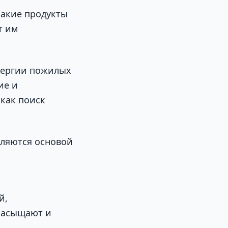
какие продукты
т им
нергии пожилых
ие и
 как поиск
вляются основой
й,
насыщают и