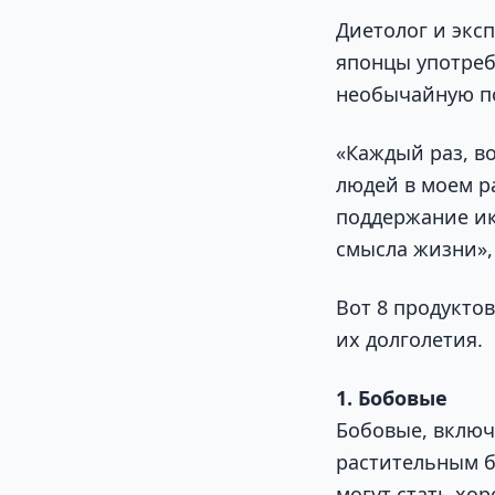
Диетолог и экс
японцы употреб
необычайную по
«Каждый раз, в
людей в моем р
поддержание ик
смысла жизни»,
Вот 8 продукто
их долголетия.
1. Бобовые
Бобовые, включа
растительным 
могут стать хо