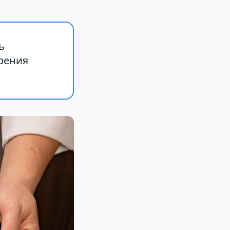
ь
рения