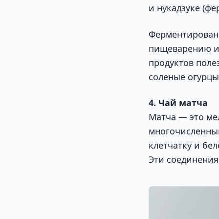
и нукадзуке (ф
Ферментированн
пищеварению и
продуктов полез
соленые огурцы,
4. Чай матча
Матча — это ме
многочисленным
клетчатку и бе
Эти соединени