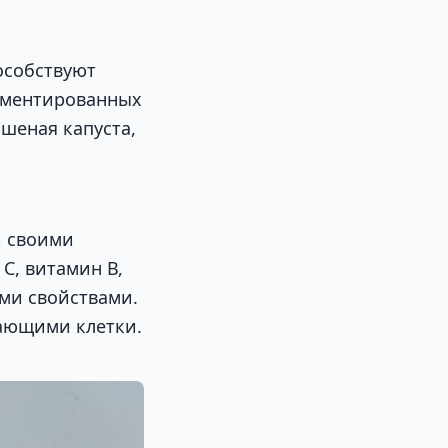
особствуют
рментированных
ашеная капуста,
й своими
С, витамин В,
ми свойствами.
ающими клетки.