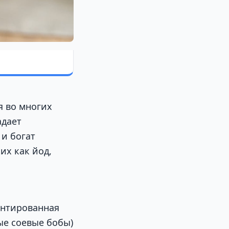
я во многих
адает
и богат
их как йод,
ентированная
ые соевые бобы)