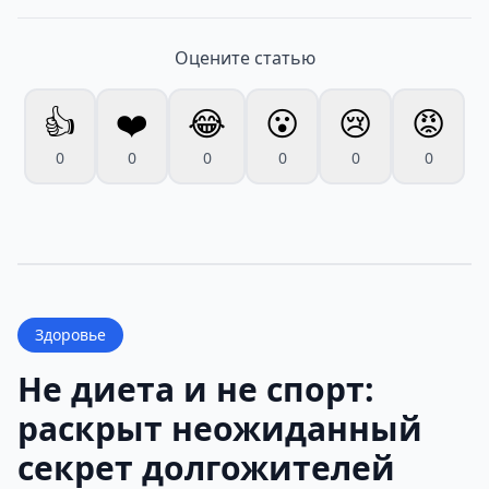
Оцените статью
👍
❤️
😂
😮
😢
😡
0
0
0
0
0
0
Здоровье
Не диета и не спорт:
раскрыт неожиданный
секрет долгожителей