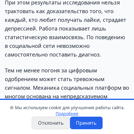
При этом результаты исследования нельзя
трактовать как доказательство того, что
каждый, кто любит получать лайки, страдает
депрессией. Работа показывает лишь
статистическую взаимосвязь. По поведению
в социальной сети невозможно
самостоятельно поставить диагноз.
Тем не менее погоня за цифровым
одобрением может стать тревожным
сигналом. Механика социальных платформ во
многом основана на непредсказуемом
вознаграждении: пользователь заранее не
🍪 Мы используем cookie для улучшения работы сайта.
знает, сколько реакций получит очередная
Подробнее
публикация. Такой принцип напоминает
Отклонить
Принять
игровой автомат и заставляет снова