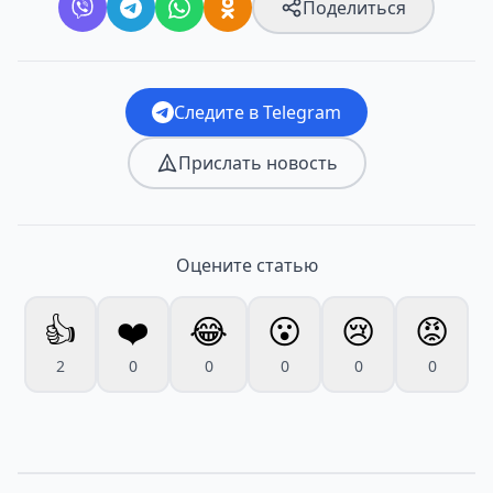
Поделиться
Следите в Telegram
Прислать новость
Оцените статью
👍
❤️
😂
😮
😢
😡
2
0
0
0
0
0