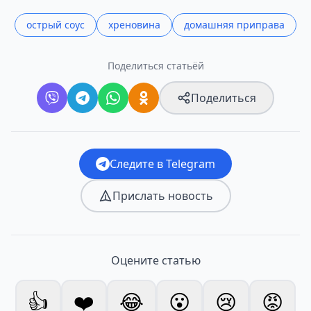
острый соус
хреновина
домашняя приправа
Поделиться статьёй
Поделиться
Следите в Telegram
Прислать новость
Оцените статью
👍
❤️
😂
😮
😢
😡