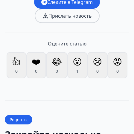
Следите в Telegram
Прислать новость
Оцените статью
👍
❤️
😂
😮
😢
😡
0
0
0
1
0
0
Рецепты