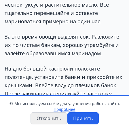
чеснок, уксус и растительное масло. Всё
тщательно перемешайте и оставьте
мариноваться примерно на один час.
За это время овощи выделят сок. Разложите
их по чистым банкам, хорошо утрамбуйте и
залейте образовавшимся маринадом.
На дно большой кастрюли положите
полотенце, установите банки и прикройте их
крышками. Влейте воду до плечиков банок.
После закипания стерилизуйте заготовку
около 20 минут.
🍪 Мы используем cookie для улучшения работы сайта.
Подробнее
Затем герметично закатайте банки,
Отклонить
Принять
переверните их и оставьте до полного