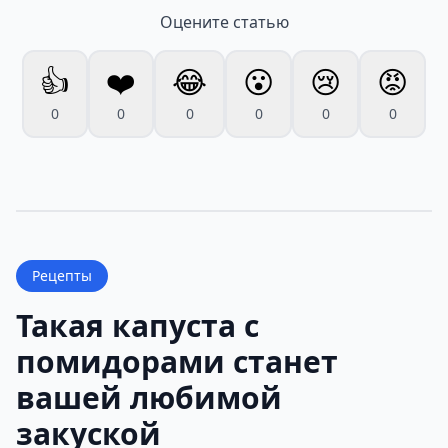
Оцените статью
👍
❤️
😂
😮
😢
😡
0
0
0
0
0
0
Рецепты
Такая капуста с
помидорами станет
вашей любимой
закуской