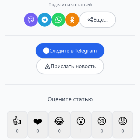
Поделиться статьёй
Ещё…
Следите в Telegram
Прислать новость
Оцените статью
👍
❤️
😂
😮
😢
😡
0
0
0
1
0
0