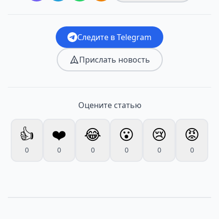
Следите в Telegram
Прислать новость
Оцените статью
👍
❤️
😂
😮
😢
😡
0
0
0
0
0
0