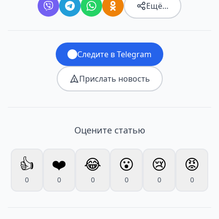
Ещё…
Следите в Telegram
Прислать новость
Оцените статью
👍
❤️
😂
😮
😢
😡
0
0
0
0
0
0