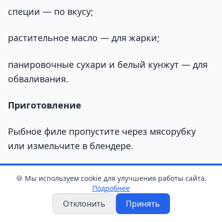
специи — по вкусу;
растительное масло — для жарки;
панировочные сухари и белый кунжут — для
обваливания.
Приготовление
Рыбное филе пропустите через мясорубку
или измельчите в блендере.
Лук мелко нарежьте и обжарьте на
🍪 Мы используем cookie для улучшения работы сайта.
растительном масле до золотистого цвета.
Подробнее
Добавьте его к рыбному фаршу.
Отклонить
Принять