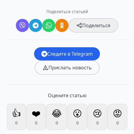
Поделиться статьёй
Поделиться
Следите в Telegram
Прислать новость
Оцените статью
👍
❤️
😂
😮
😢
😡
0
0
0
0
0
0