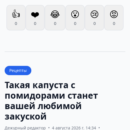
👍
❤️
😂
😮
😢
😡
0
0
0
0
0
0
Рецепты
Такая капуста с
помидорами станет
вашей любимой
закуской
Дежурный редактор
•
4 августа 2026 г. 14:34
•