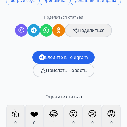
острый соус
хреновина
домашняя приправа
Поделиться статьёй
Поделиться
Следите в Telegram
Прислать новость
Оцените статью
👍
❤️
😂
😮
😢
😡
0
0
1
0
0
0