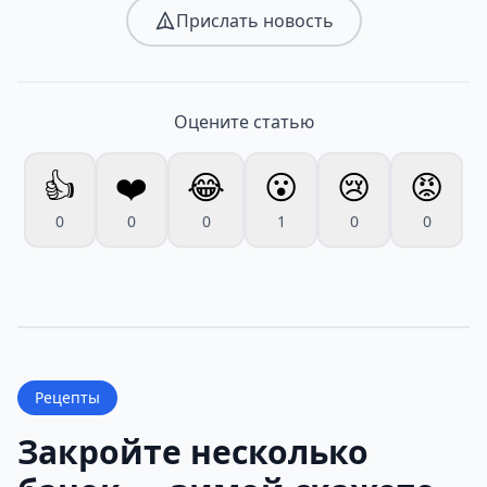
Прислать новость
Оцените статью
👍
❤️
😂
😮
😢
😡
0
0
0
1
0
0
Рецепты
Закройте несколько