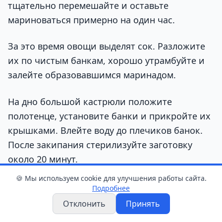
тщательно перемешайте и оставьте
мариноваться примерно на один час.
За это время овощи выделят сок. Разложите
их по чистым банкам, хорошо утрамбуйте и
залейте образовавшимся маринадом.
На дно большой кастрюли положите
полотенце, установите банки и прикройте их
крышками. Влейте воду до плечиков банок.
После закипания стерилизуйте заготовку
около 20 минут.
🍪 Мы используем cookie для улучшения работы сайта.
Затем герметично закатайте банки,
Подробнее
переверните их и оставьте до полного
Отклонить
Принять
остывания. Из указанного количества