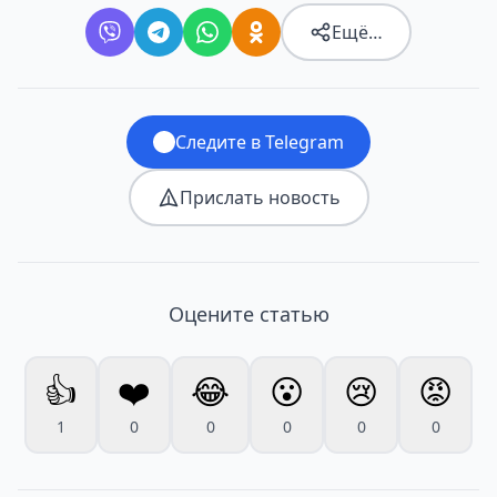
Ещё…
Следите в Telegram
Прислать новость
Оцените статью
👍
❤️
😂
😮
😢
😡
1
0
0
0
0
0