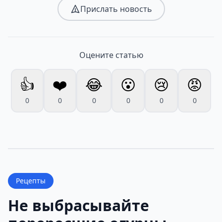
Прислать новость
Оцените статью
👍
❤️
😂
😮
😢
😡
0
0
0
0
0
0
Рецепты
Не выбрасывайте