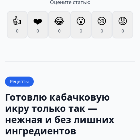
Оцените статью
👍
❤️
😂
😮
😢
😡
0
0
0
0
0
0
Рецепты
Готовлю кабачковую
икру только так —
нежная и без лишних
ингредиентов