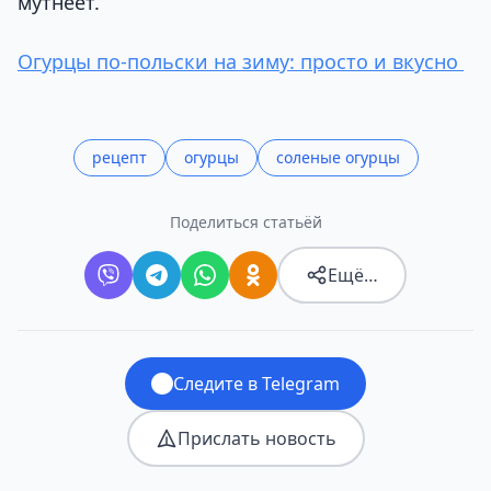
мутнеет.
Огурцы по-польски на зиму: просто и вкусно
рецепт
огурцы
соленые огурцы
Поделиться статьёй
Ещё…
Следите в Telegram
Прислать новость