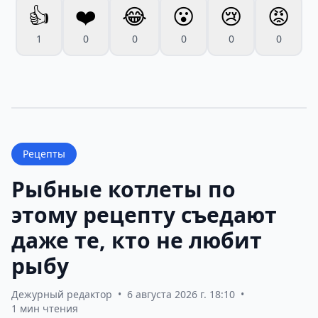
👍
❤️
😂
😮
😢
😡
1
0
0
0
0
0
Рецепты
Рыбные котлеты по
этому рецепту съедают
даже те, кто не любит
рыбу
Дежурный редактор
•
6 августа 2026 г. 18:10
•
1 мин чтения