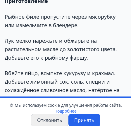
Приготовление
Рыбное филе пропустите через мясорубку
или измельчите в блендере.
Лук мелко нарежьте и обжарьте на
растительном масле до золотистого цвета.
Добавьте его к рыбному фаршу.
Вбейте яйцо, всыпьте кукурузу и крахмал.
Добавьте лимонный сок, соль, специи и
охлаждённое сливочное масло, натёртое на
крупной тёрке. Хорошо перемешайте фарш.
🍪 Мы используем cookie для улучшения работы сайта.
Подробнее
Сформируйте котлеты и обваляйте их в смеси
Отклонить
Принять
панировочных сухарей и белого кунжута.