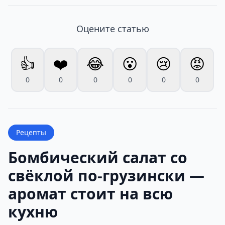
Оцените статью
👍
❤️
😂
😮
😢
😡
0
0
0
0
0
0
Рецепты
Бомбический салат со
свёклой по-грузински —
аромат стоит на всю
кухню