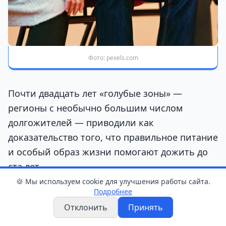
Фото: pexels.com
Почти двадцать лет «голубые зоны» —
регионы с необычно большим числом
долгожителей — приводили как
доказательство того, что правильное питание
и особый образ жизни помогают дожить до
ста лет.
🍪 Мы используем cookie для улучшения работы сайта.
Подробнее
Однако демограф Сол Джастин Ньюман из
Отклонить
Принять
Университетского колледжа Лондона
предложил другое объяснение. Он