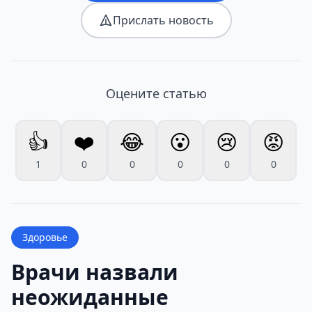
Прислать новость
Оцените статью
👍
❤️
😂
😮
😢
😡
1
0
0
0
0
0
Здоровье
Врачи назвали
неожиданные