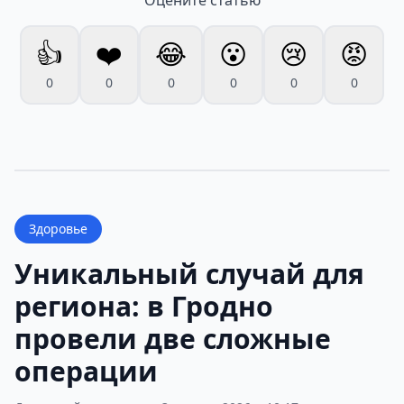
👍
❤️
😂
😮
😢
😡
0
0
0
0
0
0
Здоровье
Уникальный случай для
региона: в Гродно
провели две сложные
операции