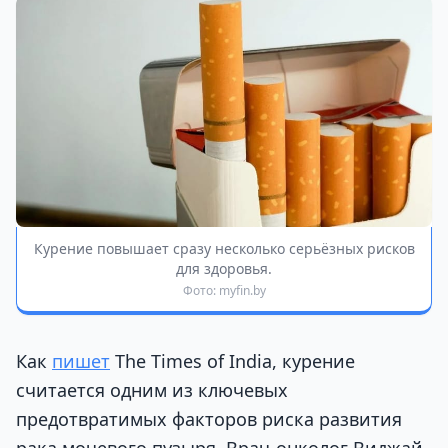
Курение повышает сразу несколько серьёзных рисков
для здоровья.
Фото: myfin.by
Как
пишет
The Times of India, курение
считается одним из ключевых
предотвратимых факторов риска развития
рака мочевого пузыря. Врач-онколог Виджай