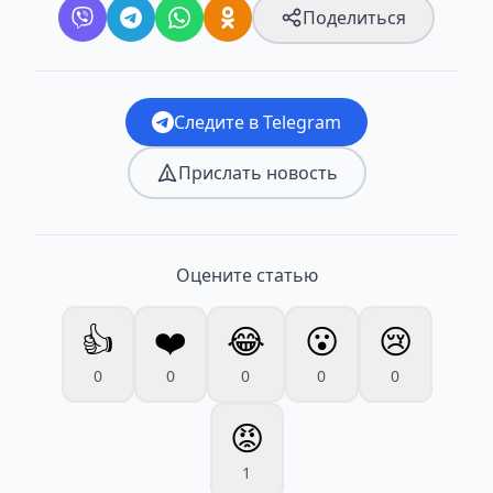
Поделиться
Следите в Telegram
Прислать новость
Оцените статью
👍
❤️
😂
😮
😢
0
0
0
0
0
😡
1