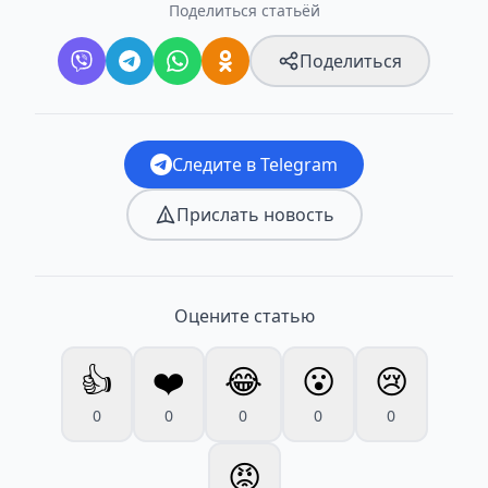
Поделиться статьёй
Поделиться
Следите в Telegram
Прислать новость
Оцените статью
👍
❤️
😂
😮
😢
0
0
0
0
0
😡