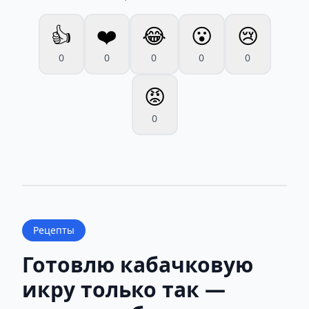
👍
❤️
😂
😮
😢
0
0
0
0
0
😡
0
Рецепты
Готовлю кабачковую
икру только так —