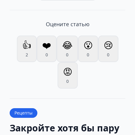
Оцените статью
👍
❤️
😂
😮
😢
2
0
0
0
0
😡
0
Рецепты
Закройте хотя бы пару