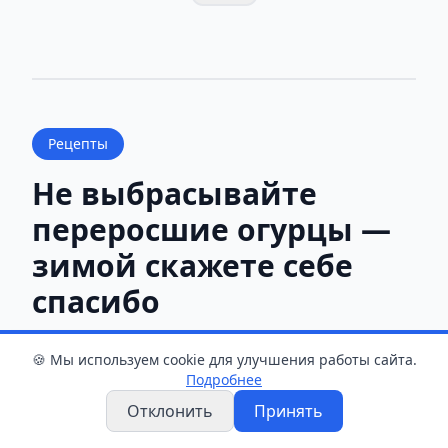
Рецепты
Не выбрасывайте
переросшие огурцы —
зимой скажете себе
спасибо
Дежурный редактор
•
7 августа 2026 г. 15:01
•
🍪 Мы используем cookie для улучшения работы сайта.
1 мин чтения
Подробнее
Отклонить
Принять
Переросшие огурцы превращаю в