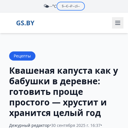
🌤️
--°C
$
--
€
--
₽
--
zł
--
Рецепты
Квашеная капуста как у
бабушки в деревне:
готовить проще
простого — хрустит и
хранится целый год
Дежурный редактор
•
30 сентября 2025 г. 16:37
•